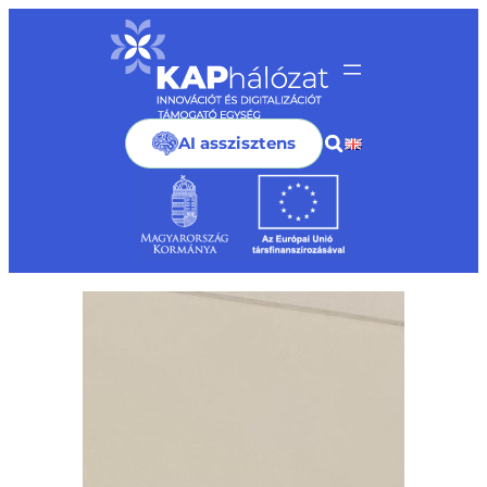
Ugrás
a
tartalomhoz
AI asszisztens