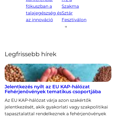
fókuszban a
Szakma
talajegészség és
Sztár
az innováció
Fesztiválon
→
Legfrissebb hírek
Jelentkezés nyílt az EU KAP-hálózat
Fehérjenövények tematikus csoportjába
Az EU KAP-hálózat várja azon szakértők
jelentkezését, akik gyakorlati vagy szakpolitikai
tapasztalattal rendelkeznek a fehérjenövények