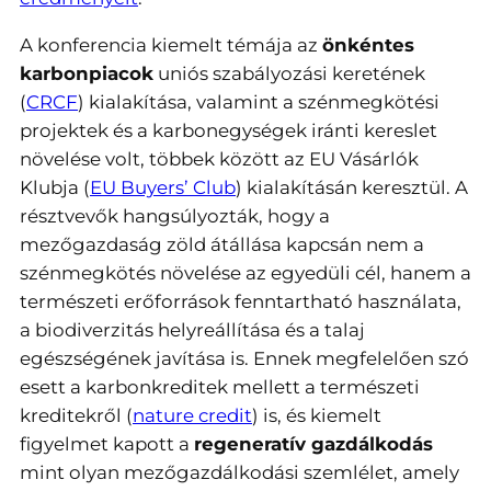
A konferencia kiemelt témája az
önkéntes
karbonpiacok
uniós szabályozási keretének
(
CRCF
) kialakítása, valamint a szénmegkötési
projektek és a karbonegységek iránti kereslet
növelése volt, többek között az EU Vásárlók
Klubja (
EU Buyers’ Club
) kialakításán keresztül. A
résztvevők hangsúlyozták, hogy a
mezőgazdaság zöld átállása kapcsán nem a
szénmegkötés növelése az egyedüli cél, hanem a
természeti erőforrások fenntartható használata,
a biodiverzitás helyreállítása és a talaj
egészségének javítása is. Ennek megfelelően szó
esett a karbonkreditek mellett a természeti
kreditekről (
nature credit
) is, és kiemelt
figyelmet kapott a
regeneratív gazdálkodás
mint olyan mezőgazdálkodási szemlélet, amely