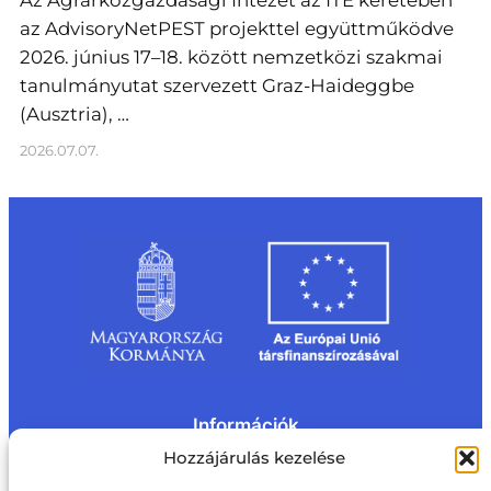
Az Agrárközgazdasági Intézet az ITE keretében
az AdvisoryNetPEST projekttel együttműködve
2026. június 17–18. között nemzetközi szakmai
tanulmányutat szervezett Graz-Haideggbe
(Ausztria), …
2026.07.07.
Információk
Kapcsolat
Impresszum
Rólunk
Hozzájárulás kezelése
Oldaltérkép
Adatvédelem