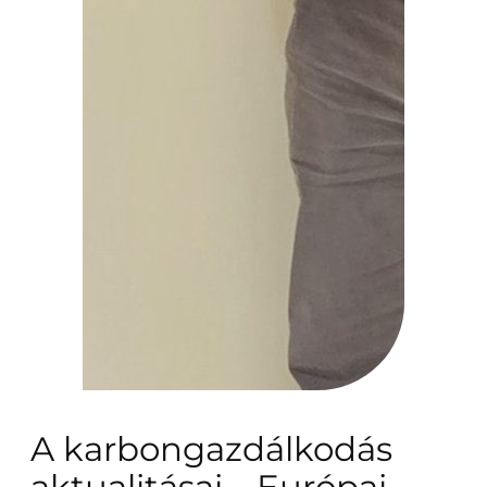
A karbongazdálkodás
aktualitásai – Európai