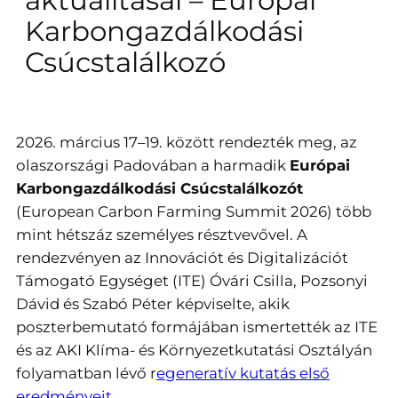
Karbongazdálkodási
Csúcstalálkozó
2026. március 17–19. között rendezték meg, az
olaszországi Padovában a harmadik
Európai
Karbongazdálkodási Csúcstalálkozót
(European Carbon Farming Summit 2026) több
mint hétszáz személyes résztvevővel. A
rendezvényen az Innovációt és Digitalizációt
Támogató Egységet (ITE) Óvári Csilla, Pozsonyi
Dávid és Szabó Péter képviselte, akik
poszterbemutató formájában ismertették az ITE
és az AKI Klíma- és Környezetkutatási Osztályán
folyamatban lévő r
egeneratív kutatás első
eredményeit
.