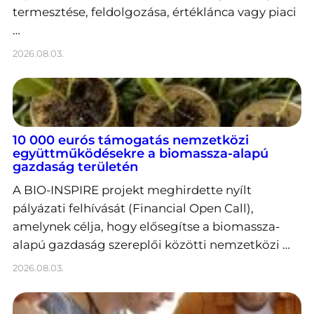
termesztése, feldolgozása, értéklánca vagy piaci
…
2026.08.03.
10 000 eurós támogatás nemzetközi
együttműködésekre a biomassza-alapú
gazdaság területén
A BIO-INSPIRE projekt meghirdette nyílt
pályázati felhívását (Financial Open Call),
amelynek célja, hogy elősegítse a biomassza-
alapú gazdaság szereplői közötti nemzetközi …
2026.08.03.