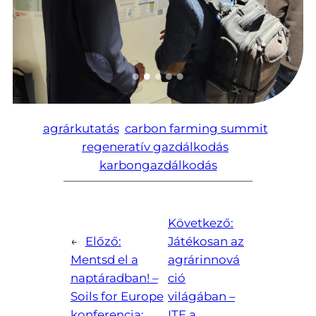
agrárkutatás
carbon farming summit
regeneratív gazdálkodás
karbongazdálkodás
Következő:
←
Előző:
Játékosan az
Mentsd el a
agrárinnová
naptáradban! –
ció
Soils for Europe
világában –
konferencia:
ITE a