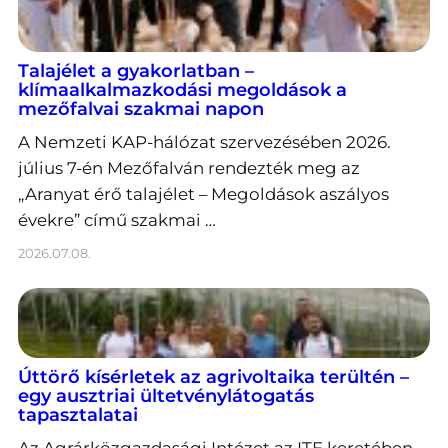
Talajélet a gyakorlatban –
klímaalkalmazkodási megoldások a
mezőfalvai szakmai napon
A Nemzeti KAP-hálózat szervezésében 2026.
július 7-én Mezőfalván rendezték meg az
„Aranyat érő talajélet – Megoldások aszályos
évekre” című szakmai …
2026.07.08.
Úttörő kísérletek az agrivoltaika terültén –
egy ausztriai ültetvénylátogatás
tapasztalatai