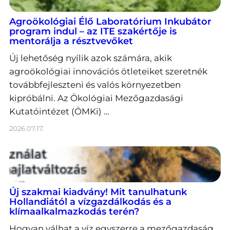
Agroökológiai Élő Laboratórium Inkubátor
program indul – az ITE szakértője is
mentorálja a résztvevőket
Új lehetőség nyílik azok számára, akik
agroökológiai innovációs ötleteiket szeretnék
továbbfejleszteni és valós környezetben
kipróbálni. Az Ökológiai Mezőgazdasági
Kutatóintézet (ÖMKi) …
2026.07.17.
Új szakmai kiadvány! Mit tanulhatunk
Hollandiától a vízgazdálkodás és a
klímaalkalmazkodás terén?
Hogyan válhat a víz egyszerre a mezőgazdaság