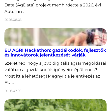
Data (AgData) projekt meghirdette a 2026. évi
Autumn …
2026.08.01.
EU AGRI Hackathon: gazdálkodók, fejlesztők
és innovátorok jelentkezését várják
Szeretnéd, hogy a jövő digitális agrármegoldásai
valóban a gazdálkodók igényeire épüljenek?
Most itt a lehetőség! Megnyílt a jelentkezés az
EU …
2026.07.20.