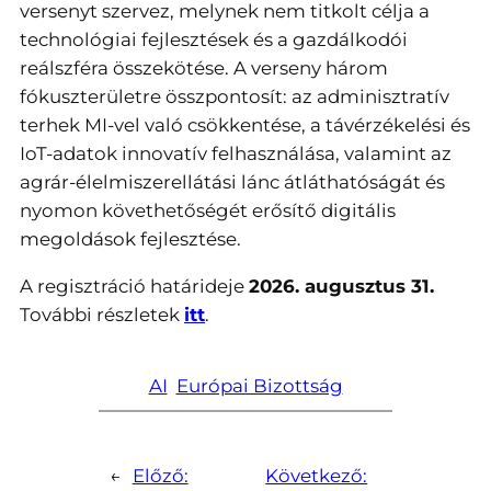
versenyt szervez, melynek nem titkolt célja a
technológiai fejlesztések és a gazdálkodói
reálszféra összekötése. A verseny három
fókuszterületre összpontosít: az adminisztratív
terhek MI-vel való csökkentése, a távérzékelési és
IoT-adatok innovatív felhasználása, valamint az
agrár-élelmiszerellátási lánc átláthatóságát és
nyomon követhetőségét erősítő digitális
megoldások fejlesztése.
A regisztráció határideje
2026. augusztus 31.
További részletek
itt
.
AI
Európai Bizottság
←
Előző:
Következő: