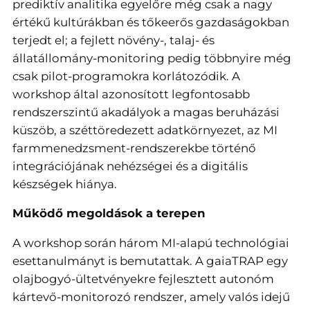
prediktív analitika egyelőre még csak a nagy
értékű kultúrákban és tőkeerős gazdaságokban
terjedt el; a fejlett növény-, talaj- és
állatállomány-monitoring pedig többnyire még
csak pilot-programokra korlátozódik. A
workshop által azonosított legfontosabb
rendszerszintű akadályok a magas beruházási
küszöb, a széttöredezett adatkörnyezet, az MI
farmmenedzsment-rendszerekbe történő
integrációjának nehézségei és a digitális
készségek hiánya.
Működő megoldások a terepen
A workshop során három MI-alapú technológiai
esettanulmányt is bemutattak. A gaiaTRAP egy
olajbogyó-ültetvényekre fejlesztett autonóm
kártevő-monitorozó rendszer, amely valós idejű