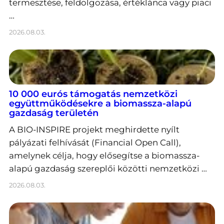
termesztése, feldolgozása, értéklánca vagy piaci
…
2026.08.03.
10 000 eurós támogatás nemzetközi
együttműködésekre a biomassza-alapú
gazdaság területén
A BIO-INSPIRE projekt meghirdette nyílt
pályázati felhívását (Financial Open Call),
amelynek célja, hogy elősegítse a biomassza-
alapú gazdaság szereplői közötti nemzetközi …
2026.08.03.