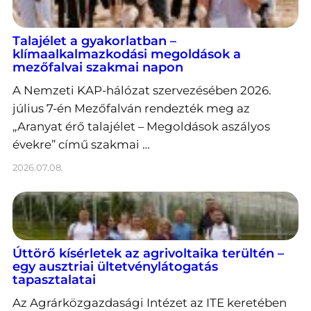
Talajélet a gyakorlatban –
klímaalkalmazkodási megoldások a
mezőfalvai szakmai napon
A Nemzeti KAP-hálózat szervezésében 2026.
július 7-én Mezőfalván rendezték meg az
„Aranyat érő talajélet – Megoldások aszályos
évekre” című szakmai …
2026.07.08.
Úttörő kísérletek az agrivoltaika terültén –
egy ausztriai ültetvénylátogatás
tapasztalatai
Az Agrárközgazdasági Intézet az ITE keretében