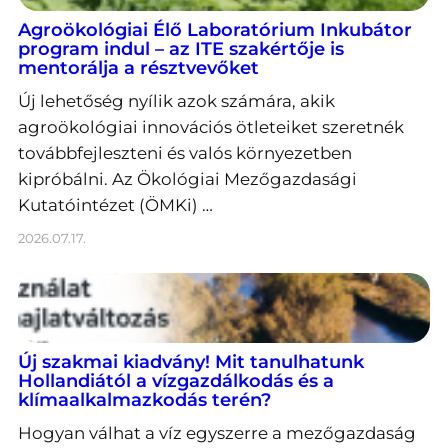
Agroökológiai Élő Laboratórium Inkubátor
program indul – az ITE szakértője is
mentorálja a résztvevőket
Új lehetőség nyílik azok számára, akik
agroökológiai innovációs ötleteiket szeretnék
továbbfejleszteni és valós környezetben
kipróbálni. Az Ökológiai Mezőgazdasági
Kutatóintézet (ÖMKi) …
2026.07.17.
Új szakmai kiadvány! Mit tanulhatunk
Hollandiától a vízgazdálkodás és a
klímaalkalmazkodás terén?
Hogyan válhat a víz egyszerre a mezőgazdaság