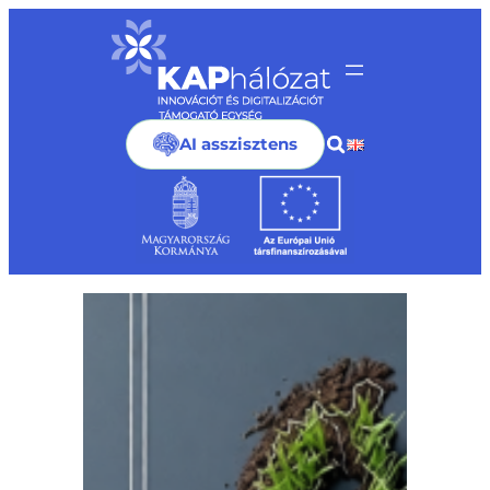
Ugrás
a
tartalomhoz
AI asszisztens