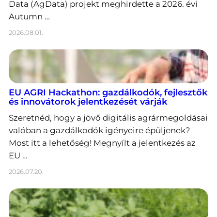
Data (AgData) projekt meghirdette a 2026. évi
Autumn …
2026.08.01.
EU AGRI Hackathon: gazdálkodók, fejlesztők
és innovátorok jelentkezését várják
Szeretnéd, hogy a jövő digitális agrármegoldásai
valóban a gazdálkodók igényeire épüljenek?
Most itt a lehetőség! Megnyílt a jelentkezés az
EU …
2026.07.20.