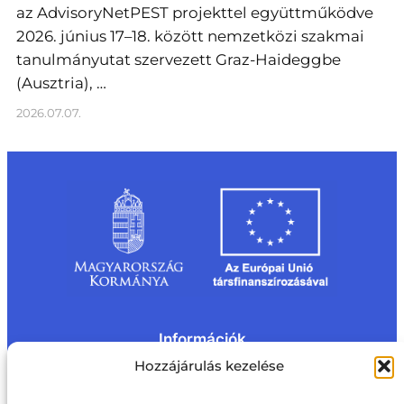
az AdvisoryNetPEST projekttel együttműködve
2026. június 17–18. között nemzetközi szakmai
tanulmányutat szervezett Graz-Haideggbe
(Ausztria), …
2026.07.07.
Információk
Kapcsolat
Impresszum
Rólunk
Hozzájárulás kezelése
Oldaltérkép
Adatvédelem