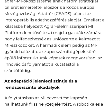
agrár-MI-ökoszisztémájának három stratégiai
pillérét ismertette. Előszöris a Közös Európai
Mezőgazdasági Adattér (CEADS) képezi az
interoperábilis adathozzáférés alapját. Emellett a
kilátásba helyezett Agrár-élelmiszeripari MI
Platform lehetővé teszi majd a gazdák számára,
hogy felfedezhessék az uniószerte alkalmazott
MI-eszközöket. A harmadik elem pedig az MI-
gyárak hálózata: a szuperszámítógépek köré
épülő infrastruktúrák képesek meggyorsítani az
innovációs folyamatot a kutatástól a
szántóföldig.
Az adaptáció jelenlegi szintje és a
rendszerszintű akadályok
A folytatásban az MI bevezetése kapcsán
hallhattunk friss helyzetjelentést. A robotika és a