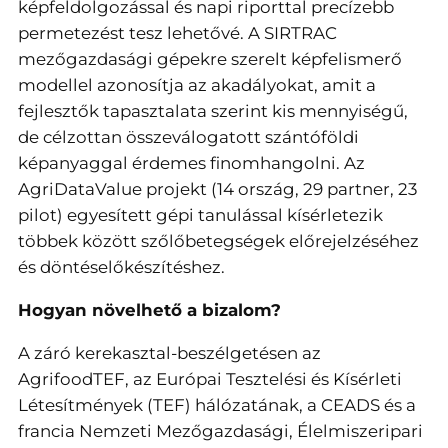
képfeldolgozással és napi riporttal precízebb
permetezést tesz lehetővé. A SIRTRAC
mezőgazdasági gépekre szerelt képfelismerő
modellel azonosítja az akadályokat, amit a
fejlesztők tapasztalata szerint kis mennyiségű,
de célzottan összeválogatott szántóföldi
képanyaggal érdemes finomhangolni. Az
AgriDataValue projekt (14 ország, 29 partner, 23
pilot) egyesített gépi tanulással kísérletezik
többek között szőlőbetegségek előrejelzéséhez
és döntéselőkészítéshez.
Hogyan növelhető a bizalom?
A záró kerekasztal-beszélgetésen az
AgrifoodTEF, az Európai Tesztelési és Kísérleti
Létesítmények (TEF) hálózatának, a CEADS és a
francia Nemzeti Mezőgazdasági, Élelmiszeripari