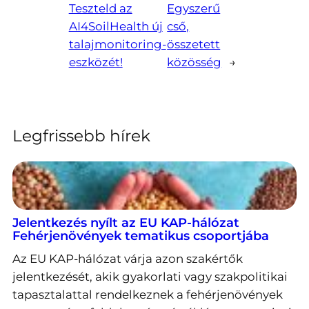
Teszteld az
Egyszerű
AI4SoilHealth új
cső,
talajmonitoring-
összetett
eszközét!
közösség
→
Legfrissebb hírek
Jelentkezés nyílt az EU KAP-hálózat
Fehérjenövények tematikus csoportjába
Az EU KAP-hálózat várja azon szakértők
jelentkezését, akik gyakorlati vagy szakpolitikai
tapasztalattal rendelkeznek a fehérjenövények