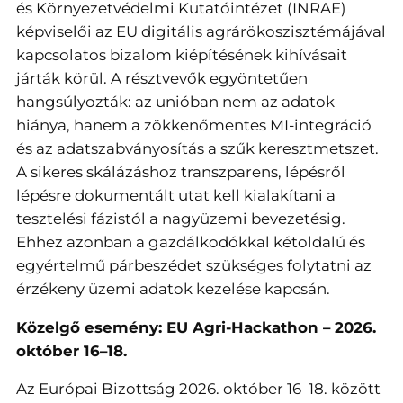
és Környezetvédelmi Kutatóintézet (INRAE)
képviselői az EU digitális agrárökoszisztémájával
kapcsolatos bizalom kiépítésének kihívásait
járták körül. A résztvevők egyöntetűen
hangsúlyozták: az unióban nem az adatok
hiánya, hanem a zökkenőmentes MI-integráció
és az adatszabványosítás a szűk keresztmetszet.
A sikeres skálázáshoz transzparens, lépésről
lépésre dokumentált utat kell kialakítani a
tesztelési fázistól a nagyüzemi bevezetésig.
Ehhez azonban a gazdálkodókkal kétoldalú és
egyértelmű párbeszédet szükséges folytatni az
érzékeny üzemi adatok kezelése kapcsán.
Közelgő esemény: EU Agri-Hackathon – 2026.
október 16–18.
Az Európai Bizottság 2026. október 16–18. között