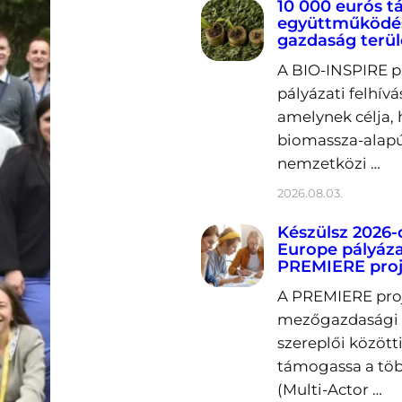
10 000 eurós 
együttműködés
gazdaság terü
A BIO-INSPIRE p
pályázati felhívá
amelynek célja, 
biomassza-alapú
nemzetközi …
2026.08.03.
Készülsz 2026-
Europe pályáza
PREMIERE proj
A PREMIERE proje
mezőgazdasági k
szereplői közöt
támogassa a töb
(Multi-Actor …