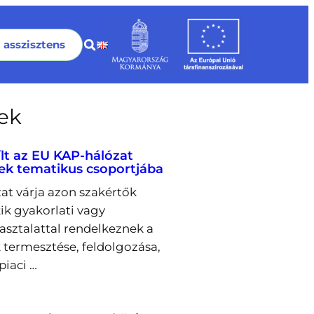
I asszisztens
rek
ílt az EU KAP-hálózat
ek tematikus csoportjába
at várja azon szakértők
kik gyakorlati vagy
pasztalattal rendelkeznek a
 termesztése, feldolgozása,
piaci …