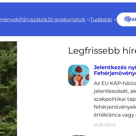
mények
Pályázatok
Jó gyakorlatok
Tudástár
A
Legfrissebb hí
Jelentkezés ny
Fehérjenövény
Az EU KAP-hálóz
jelentkezését, a
szakpolitikai ta
fehérjenövények
értéklánca vagy 
2026.08.03.