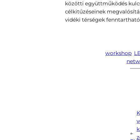
közötti együttműködés kulc
célkitűzéseinek megvalósítá
vidéki térségek fenntartható
workshop
L
netw
v
k
←
z