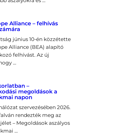
bb aszályokra és …
e Alliance – felhívás
számára
tság június 10-én közzétette
pe Alliance (BEA) alapító
ozó felhívást. Az új
 hogy …
korlatban –
kodási megoldások a
akmai napon
álózat szervezésében 2026.
őfalván rendezték meg az
ajélet – Megoldások aszályos
akmai …