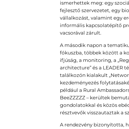
ismerhettek meg: egy szociá
fejlesztő szervezetet, egy b
vállalkozást, valamint egy e
informális kapcsolatépítő p
vacsorával zárult.
A második napon a tematikus
fókuszba, többek között a k
ifjúság, a monitoring, a „Re
architecture” és a LEADER t
találkozón kialakult „Netwo
kezdeményezés folytatásakén
például a Rural Ambassadors
BeeZZZZZ – kerültek bemutat
gondolatokkal és közös ebéd
résztvevők visszautaztak a sz
A rendezvény bizonyította, 