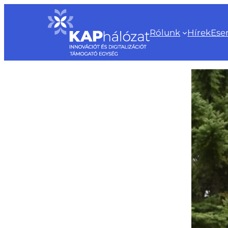
Ugrás
a
Rólunk
Hírek
Ese
tartalomhoz