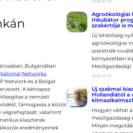
2026.07.20.
Agroökológiai 
nkán
Inkubátor prog
szakértője is m
Új lehetőség nyí
agroökológiai in
szeretnék tovább
környezetben ki
városában, Bulgáriában
Mezőgazdasági K
 National Networks
2026.07.17.
P Network és a Bolgár
Új szakmai kia
ervezett. A kétnapos
Hollandiától a
elősegítse a nemzeti
klímaalkalmaz
ködést, támogassa a közös
Hogyan válhat a 
y végrehajtását, valamint
mezőgazdaság er
matikus klaszterek
Milyen megoldás
alálkozók eredményeinek