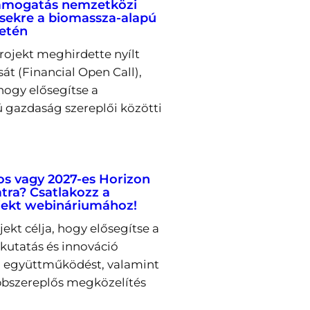
támogatás nemzetközi
ekre a biomassza-alapú
letén
rojekt meghirdette nyílt
sát (Financial Open Call),
hogy elősegítse a
 gazdaság szereplői közötti
os vagy 2027-es Horizon
tra? Csatlakozz a
ekt webináriumához!
kt célja, hogy elősegítse a
utatás és innováció
ti együttműködést, valamint
bszereplős megközelítés