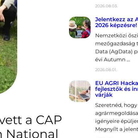
2026.08.03.
Jelentkezz az
2026 képzésre!
Nemzetközi őszi 
mezőgazdaság t
Data (AgData) p
évi Autumn …
2026.08.01.
EU AGRI Hacka
fejlesztők és i
várják
Szeretnéd, hogy 
agrármegoldása
 vett a CAP
igényeire épülje
Megnyílt a jelen
 National