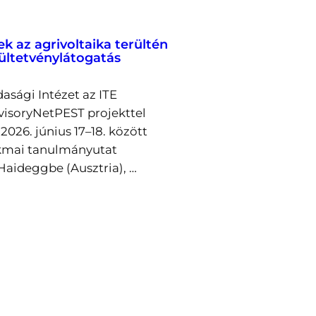
ek az agrivoltaika terültén
 ültetvénylátogatás
asági Intézet az ITE
visoryNetPEST projekttel
026. június 17–18. között
kmai tanulmányutat
Haideggbe (Ausztria), …