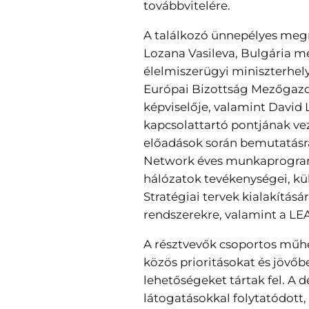
továbbvitelére.
A találkozó ünnepélyes megny
Lozana Vasileva, Bulgária 
élelmiszerügyi miniszterhel
Európai Bizottság Mezőgaz
képviselője, valamint Davi
kapcsolattartó pontjának vez
előadások során bemutatásr
Network éves munkaprogram
hálózatok tevékenységei, kü
Stratégiai tervek kialakításá
rendszerekre, valamint a L
A résztvevők csoportos mű
közös prioritásokat és jövő
lehetőségeket tártak fel. A 
látogatásokkal folytatódott,