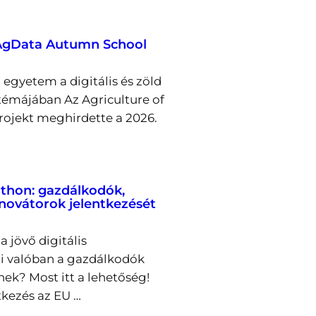
 AgData Autumn School
egyetem a digitális és zöld
émájában Az Agriculture of
rojekt meghirdette a 2026.
thon: gazdálkodók,
nnovátorok jelentkezését
a jövő digitális
i valóban a gazdálkodók
nek? Most itt a lehetőség!
tkezés az EU …