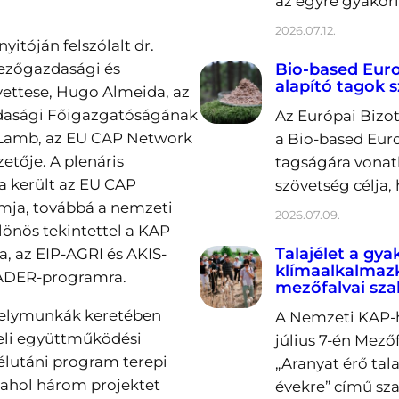
az egyre gyakori
2026.07.12.
itóján felszólalt dr.
mezőgazdasági és
Bio-based Europ
alapító tagok 
yettese, Hugo Almeida, az
dasági Főigazgatóságának
Az Európai Bizot
d Lamb, az EU CAP Network
a Bio-based Euro
etője. A plenáris
tagságára vonatk
a került az EU CAP
szövetség célja,
ja, továbbá a nemzeti
2026.07.09.
lönös tekintettel a KAP
Talajélet a gya
ra, az EIP-AGRI és AKIS-
klímaalkalmaz
EADER-programra.
mezőfalvai sz
helymunkák keretében
A Nemzeti KAP-h
beli együttműködési
július 7-én Mez
délutáni program terepi
„Aranyat érő tal
 ahol három projektet
évekre” című sz