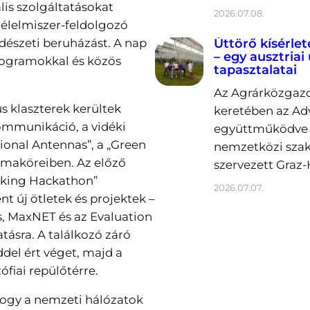
lis szolgáltatásokat
2026.07.08.
ioélelmiszer-feldolgozó
rdészeti beruházást. A nap
Úttörő kísérlet
– egy ausztriai
rogramokkal és közös
tapasztalatai
Az Agrárközgazd
 klaszterek kerültek
keretében az Ad
ommunikáció, a vidéki
együttműködve 2
gional Antennas”, a „Green
nemzetközi sza
émaköreiben. Az előző
szervezett Graz-
rking Hackathon”
2026.07.07.
t új ötletek és projektek –
, MaxNET és az Evaluation
ásra. A találkozó záró
del ért véget, majd a
ófiai repülőtérre.
hogy a nemzeti hálózatok