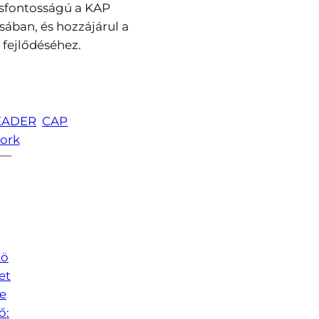
sfontosságú a KAP
sában, és hozzájárul a
 fejlődéséhez.
EADER
CAP
ork
Kö
et
e
ő: