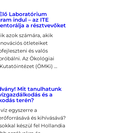
Élő Laboratórium
ram indul – az ITE
entorálja a résztvevőket
lik azok számára, akik
novációs ötleteiket
fejleszteni és valós
próbálni. Az Ökológiai
utatóintézet (ÖMKi) …
dvány! Mit tanulhatunk
 vízgazdálkodás és a
kodás terén?
víz egyszerre a
őforrásává és kihívásává?
okkal készül fel Hollandia