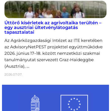
Úttörő kísérletek az agrivoltaika terültén –
egy ausztriai ültetvénylátogatás
tapasztalatai
Az Agrárközgazdasági Intézet az ITE keretében
az AdvisoryNetPEST projekttel együttműködve
2026. június 17–18. között nemzetközi szakmai
tanulmányutat szervezett Graz-Haideggbe
(Ausztria), …
2026.07.07.