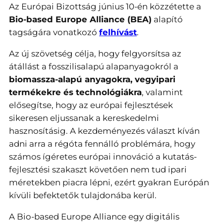
Az Európai Bizottság június 10-én közzétette a
Bio-based Europe Alliance (BEA)
alapító
tagságára vonatkozó
felhívást
.
Az új szövetség célja, hogy felgyorsítsa az
átállást a fosszilisalapú alapanyagokról a
biomassza-alapú anyagokra, vegyipari
termékekre és technológiákra
, valamint
elősegítse, hogy az európai fejlesztések
sikeresen eljussanak a kereskedelmi
hasznosításig. A kezdeményezés választ kíván
adni arra a régóta fennálló problémára, hogy
számos ígéretes európai innováció a kutatás-
fejlesztési szakaszt követően nem tud ipari
méretekben piacra lépni, ezért gyakran Európán
kívüli befektetők tulajdonába kerül.
A Bio-based Europe Alliance egy digitális