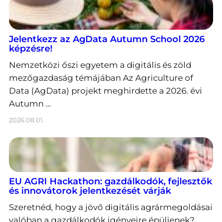
Jelentkezz az AgData Autumn School 2026
képzésre!
Nemzetközi őszi egyetem a digitális és zöld
mezőgazdaság témájában Az Agriculture of
Data (AgData) projekt meghirdette a 2026. évi
Autumn …
2026.08.01.
EU AGRI Hackathon: gazdálkodók, fejlesztők
és innovátorok jelentkezését várják
Szeretnéd, hogy a jövő digitális agrármegoldásai
valóban a gazdálkodók igényeire épüljenek?