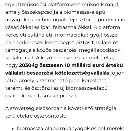
együttműködési platformként működik majd,
amely összekapcsolja a biomassza-alapú
anyagok és technológiák fejlesztőit a potenciális
vásárlókkal és ipari felhasználókkal. A platform
keresleti és kínálati információkat gyűjt össze,
partnerkeresési lehetőséget biztosít, valamint
támogatja a közös beszerzési megállapodások
kialakítását. A kezdeményezés kiemelt célja,
hogy
2030-ig összesen 10 milliárd euró értékű
vállalati beszerzési kötelezettségvállalás
jöjjön
létre, amely kiszámítható piaci keresletet
teremt, és ösztönzi az új biomassza-alapú
gyártókapacitások kiépítését.
A szövetség elsősorban a következő stratégiai
területekre összpontosít:
biomassza-alapú műanyagok és polimerek;