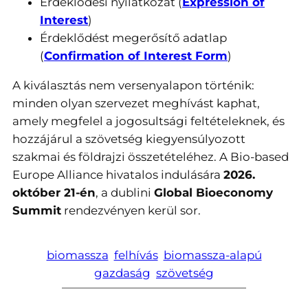
Érdeklődési nyilatkozat (
Expression of
Interest
)
Érdeklődést megerősítő adatlap
(
Confirmation of Interest Form
)
A kiválasztás nem versenyalapon történik:
minden olyan szervezet meghívást kaphat,
amely megfelel a jogosultsági feltételeknek, és
hozzájárul a szövetség kiegyensúlyozott
szakmai és földrajzi összetételéhez. A Bio-based
Europe Alliance hivatalos indulására
2026.
október 21-én
, a dublini
Global Bioeconomy
Summit
rendezvényen kerül sor.
biomassza
felhívás
biomassza-alapú
gazdaság
szövetség