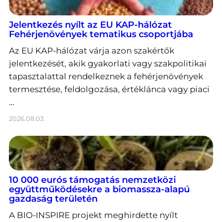
Jelentkezés nyílt az EU KAP-hálózat
Fehérjenövények tematikus csoportjába
Az EU KAP-hálózat várja azon szakértők
jelentkezését, akik gyakorlati vagy szakpolitikai
tapasztalattal rendelkeznek a fehérjenövények
termesztése, feldolgozása, értéklánca vagy piaci
…
2026.08.03.
10 000 eurós támogatás nemzetközi
együttműködésekre a biomassza-alapú
gazdaság területén
A BIO-INSPIRE projekt meghirdette nyílt