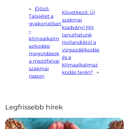
←
Előző:
Következő:
Új
Talajélet a
szakmai
gyakorlatban
kiadvány! Mit
–
tanulhatunk
klímaalkalm
Hollandiától a
azkodási
vízgazdálkodás
megoldások
és a
a mezőfalvai
klímaalkalmaz
szakmai
kodás terén?
→
napon
Legfrissebb hírek