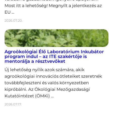
Most itt a lehetőség! Megnyílt a jelentkezés az
EU …
2026.07.20.
Agroökológiai Élő Laboratórium Inkubátor
program indul – az ITE szakértője is
mentorálja a résztvevőket
Új lehetőség nyílik azok számára, akik
agroökológiai innovációs ötleteiket szeretnék
továbbfejleszteni és valós környezetben
kipróbálni. Az Ökológiai Mezőgazdasági
Kutatóintézet (ÖMKi) …
2026.07.17.