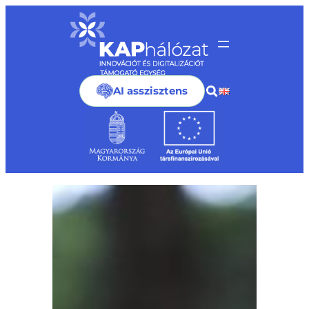
Ugrás
a
tartalomhoz
AI asszisztens