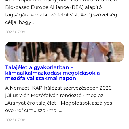
Bio-based Europe Alliance (BEA) alapító
tagságára vonatkozó felhívást. Az új szövetség
célja, hogy …
2026.07.09.
Talajélet a gyakorlatban –
klímaalkalmazkodási megoldások a
mezőfalvai szakmai napon
A Nemzeti KAP-hálózat szervezésében 2026.
július 7-én Mezőfalván rendezték meg az
„Aranyat érő talajélet – Megoldások aszályos
évekre” című szakmai …
2026.07.08.