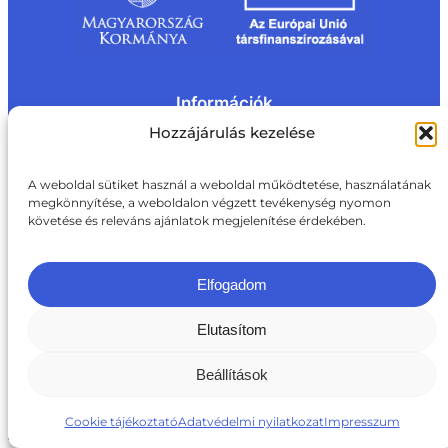
Információk
Kapcsolat
Impresszum
Rólunk
Hozzájárulás kezelése
Oldaltérkép
Adatvédelem
Jogi nyilatkozat
Adatvédelmi nyilatkozat
A weboldal sütiket használ a weboldal működtetése, használatának
Akadálymentesítési nyilatkozat
megkönnyítése, a weboldalon végzett tevékenység nyomon
Cookie tájékoztató
követése és releváns ajánlatok megjelenítése érdekében.
Kapcsolat
ite@aki.gov.hu
+36 1 217 1011
Elfogadom
Elutasítom
Beállítások
Cookie tájékoztató
Adatvédelmi nyilatkozat
Impresszum