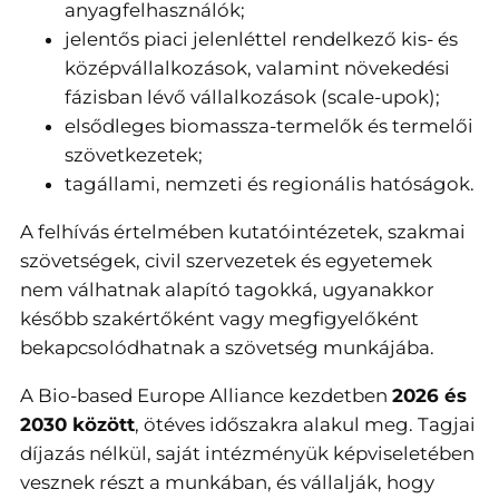
anyagfelhasználók;
jelentős piaci jelenléttel rendelkező kis- és
középvállalkozások, valamint növekedési
fázisban lévő vállalkozások (scale-upok);
elsődleges biomassza-termelők és termelői
szövetkezetek;
tagállami, nemzeti és regionális hatóságok.
A felhívás értelmében kutatóintézetek, szakmai
szövetségek, civil szervezetek és egyetemek
nem válhatnak alapító tagokká, ugyanakkor
később szakértőként vagy megfigyelőként
bekapcsolódhatnak a szövetség munkájába.
A Bio-based Europe Alliance kezdetben
2026 és
2030 között
, ötéves időszakra alakul meg. Tagjai
díjazás nélkül, saját intézményük képviseletében
vesznek részt a munkában, és vállalják, hogy