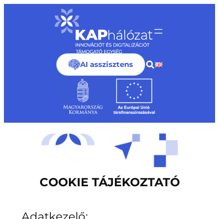
Ugrás
a
tartalomhoz
AI asszisztens
COOKIE TÁJÉKOZTATÓ
Adatkezelő: