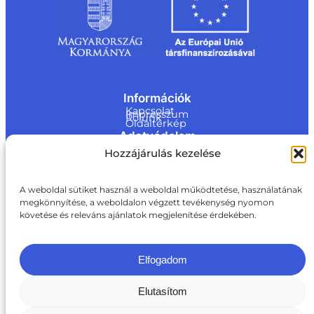
Információk
Kapcsolat
Impresszum
Rólunk
Oldaltérkép
Adatvédelem
Jogi nyilatkozat
Hozzájárulás kezelése
Adatvédelmi nyilatkozat
Akadálymentesítési nyilatkozat
Cookie tájékoztató
Kapcsolat
A weboldal sütiket használ a weboldal működtetése, használatának
megkönnyítése, a weboldalon végzett tevékenység nyomon
ite@a
követése és releváns ajánlatok megjelenítése érdekében.
ki.gov.
hu
+36 1 217 1011
Elfogadom
Elutasítom