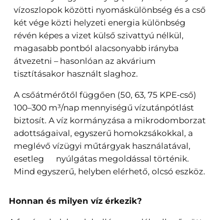
vízoszlopok közötti nyomáskülönbség és a cső
két vége közti helyzeti energia különbség
révén képes a vizet külső szivattyú nélkül,
magasabb pontból alacsonyabb irányba
átvezetni – hasonlóan az akvárium
tisztításakor használt slaghoz.
A csőátmérőtől függően (50, 63, 75 KPE-cső)
100–300 m³/nap mennyiségű vízutánpótlást
biztosít. A víz kormányzása a mikrodomborzat
adottságaival, egyszerű homokzsákokkal, a
meglévő vízügyi műtárgyak használatával,
esetleg nyúlgátas megoldással történik.
Mind egyszerű, helyben elérhető, olcsó eszköz.
Honnan és milyen víz érkezik?