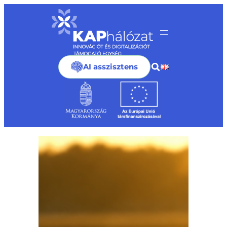
Ugrás
a
tartalomhoz
AI asszisztens