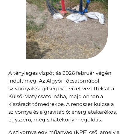
A tényleges vízpótlás 2026 február végén
indult meg. Az Algyői-főcsatornából
szivornyák segítségével vizet vezettek át a
Külső-Maty csatornába, majd onnan a
kiszáradt tómedrekbe. A rendszer kulcsa a
szivornya és a gravitáció: energiatakarékos,
egyszerű, mégis hatékony megoldás.
A szivornya egy műanyag (KPE) cső, amely a