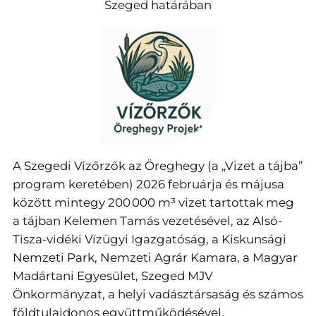
Szeged határában
A Szegedi Vízőrzők az Öreghegy (a „Vizet a tájba”
program keretében) 2026 februárja és májusa
között mintegy 200 000 m³ vizet tartottak meg
a tájban Kelemen Tamás vezetésével, az Alsó-
Tisza-vidéki Vízügyi Igazgatóság, a Kiskunsági
Nemzeti Park, Nemzeti Agrár Kamara, a Magyar
Madártani Egyesület, Szeged MJV
Önkormányzat, a helyi vadásztársaság és számos
földtulajdonos együttműködésével.