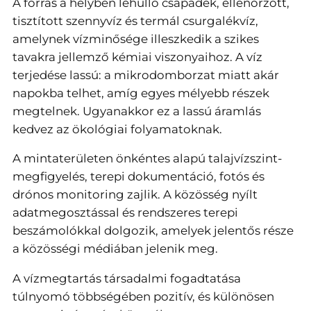
A forrás a helyben lehulló csapadék, ellenőrzött,
tisztított szennyvíz és termál csurgalékvíz,
amelynek vízminősége illeszkedik a szikes
tavakra jellemző kémiai viszonyaihoz. A víz
terjedése lassú: a mikrodomborzat miatt akár
napokba telhet, amíg egyes mélyebb részek
megtelnek. Ugyanakkor ez a lassú áramlás
kedvez az ökológiai folyamatoknak.
A mintaterületen önkéntes alapú talajvízszint-
megfigyelés, terepi dokumentáció, fotós és
drónos monitoring zajlik. A közösség nyílt
adatmegosztással és rendszeres terepi
beszámolókkal dolgozik, amelyek jelentős része
a közösségi médiában jelenik meg.
A vízmegtartás társadalmi fogadtatása
túlnyomó többségében pozitív, és különösen