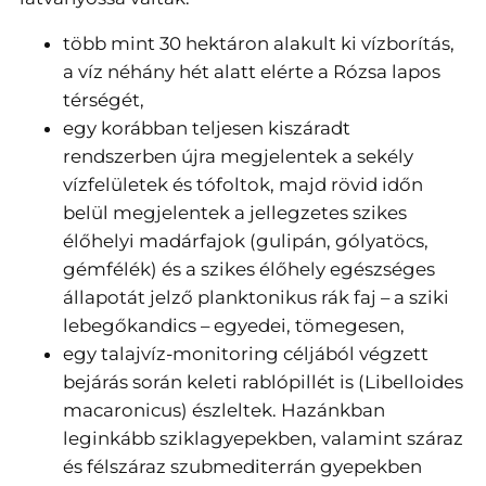
több mint 30 hektáron alakult ki vízborítás,
a víz néhány hét alatt elérte a Rózsa lapos
térségét,
egy korábban teljesen kiszáradt
rendszerben újra megjelentek a sekély
vízfelületek és tófoltok, majd rövid időn
belül megjelentek a jellegzetes szikes
élőhelyi madárfajok (gulipán, gólyatöcs,
gémfélék) és a szikes élőhely egészséges
állapotát jelző planktonikus rák faj – a sziki
lebegőkandics – egyedei, tömegesen,
egy talajvíz-monitoring céljából végzett
bejárás során keleti rablópillét is (Libelloides
macaronicus) észleltek. Hazánkban
leginkább sziklagyepekben, valamint száraz
és félszáraz szubmediterrán gyepekben