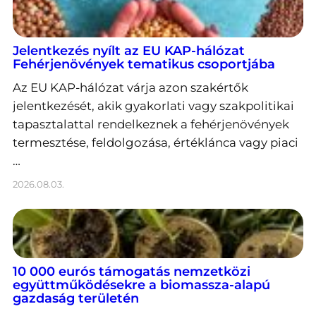
Jelentkezés nyílt az EU KAP-hálózat
Fehérjenövények tematikus csoportjába
Az EU KAP-hálózat várja azon szakértők
jelentkezését, akik gyakorlati vagy szakpolitikai
tapasztalattal rendelkeznek a fehérjenövények
termesztése, feldolgozása, értéklánca vagy piaci
…
2026.08.03.
10 000 eurós támogatás nemzetközi
együttműködésekre a biomassza-alapú
gazdaság területén