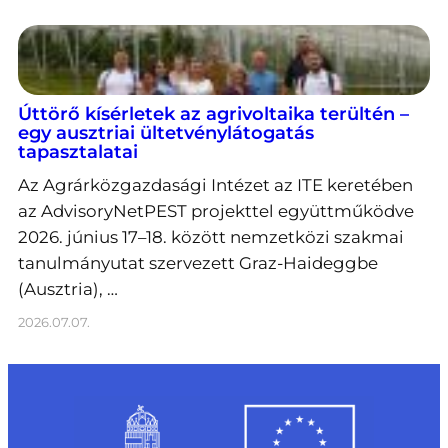
Úttörő kísérletek az agrivoltaika terültén –
egy ausztriai ültetvénylátogatás
tapasztalatai
Az Agrárközgazdasági Intézet az ITE keretében
az AdvisoryNetPEST projekttel együttműködve
2026. június 17–18. között nemzetközi szakmai
tanulmányutat szervezett Graz-Haideggbe
(Ausztria), …
2026.07.07.