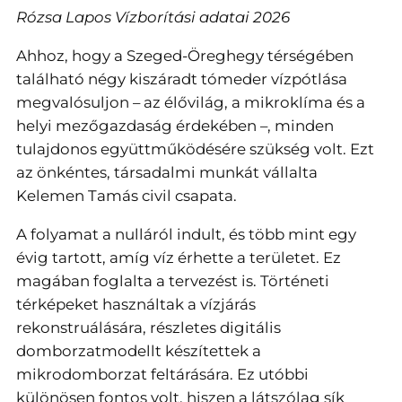
Rózsa Lapos Vízborítási adatai 2026
Ahhoz, hogy a Szeged-Öreghegy térségében
található négy kiszáradt tómeder vízpótlása
megvalósuljon – az élővilág, a mikroklíma és a
helyi mezőgazdaság érdekében –, minden
tulajdonos együttműködésére szükség volt. Ezt
az önkéntes, társadalmi munkát vállalta
Kelemen Tamás civil csapata.
A folyamat a nulláról indult, és több mint egy
évig tartott, amíg víz érhette a területet. Ez
magában foglalta a tervezést is. Történeti
térképeket használtak a vízjárás
rekonstruálására, részletes digitális
domborzatmodellt készítettek a
mikrodomborzat feltárására. Ez utóbbi
különösen fontos volt, hiszen a látszólag sík