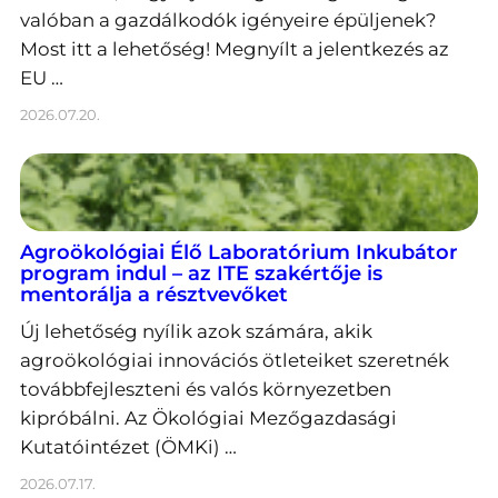
valóban a gazdálkodók igényeire épüljenek?
Most itt a lehetőség! Megnyílt a jelentkezés az
EU …
2026.07.20.
Agroökológiai Élő Laboratórium Inkubátor
program indul – az ITE szakértője is
mentorálja a résztvevőket
Új lehetőség nyílik azok számára, akik
agroökológiai innovációs ötleteiket szeretnék
továbbfejleszteni és valós környezetben
kipróbálni. Az Ökológiai Mezőgazdasági
Kutatóintézet (ÖMKi) …
2026.07.17.