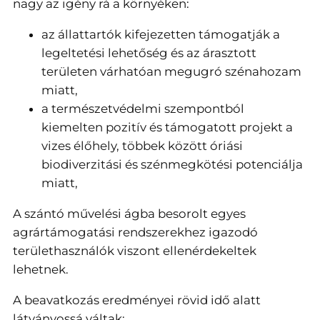
nagy az igény rá a környéken:
az állattartók kifejezetten támogatják a
legeltetési lehetőség és az árasztott
területen várhatóan megugró szénahozam
miatt,
a természetvédelmi szempontból
kiemelten pozitív és támogatott projekt a
vizes élőhely, többek között óriási
biodiverzitási és szénmegkötési potenciálja
miatt,
A szántó művelési ágba besorolt egyes
agrártámogatási rendszerekhez igazodó
területhasználók viszont ellenérdekeltek
lehetnek.
A beavatkozás eredményei rövid idő alatt
látványossá váltak: