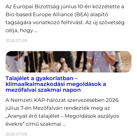
Az Európai Bizottság június 10-én közzétette a
Bio-based Europe Alliance (BEA) alapító
tagságára vonatkozó felhívást. Az új szövetség
célja, hogy …
2026.07.09.
Talajélet a gyakorlatban –
klímaalkalmazkodási megoldások a
mezőfalvai szakmai napon
A Nemzeti KAP-hálózat szervezésében 2026.
július 7-én Mezőfalván rendezték meg az
„Aranyat érő talajélet – Megoldások aszályos
évekre” című szakmai …
2026.07.08.