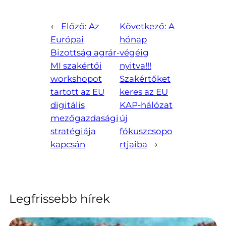
←
Előző:
Az
Következő:
A
Európai
hónap
Bizottság agrár-
végéig
MI szakértői
nyitva!!!
workshopot
Szakértőket
tartott az EU
keres az EU
digitális
KAP-hálózat
mezőgazdasági
új
stratégiája
fókuszcsopo
kapcsán
rtjaiba
→
Legfrissebb hírek