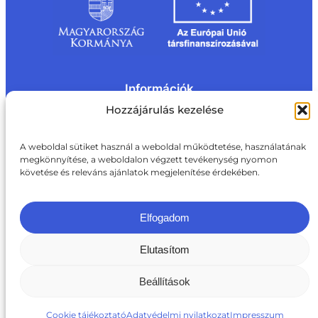
Információk
Kapcsolat
Impresszum
Rólunk
Hozzájárulás kezelése
Oldaltérkép
Adatvédelem
Jogi nyilatkozat
Adatvédelmi nyilatkozat
A weboldal sütiket használ a weboldal működtetése, használatának
Akadálymentesítési nyilatkozat
megkönnyítése, a weboldalon végzett tevékenység nyomon
Cookie tájékoztató
követése és releváns ajánlatok megjelenítése érdekében.
Kapcsolat
ite@aki.gov.hu
+36 1 217 1011
Elfogadom
Elutasítom
Beállítások
Cookie tájékoztató
Adatvédelmi nyilatkozat
Impresszum