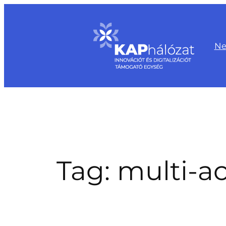
Skip
to
content
Ne
Tag:
multi-ac