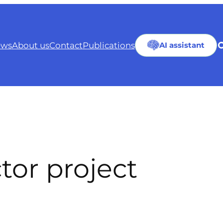
ws
About us
Contact
Publications
AI assistant
tor project