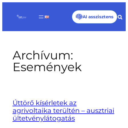
Ugrás
a
AI asszisztens
tartalomhoz
Archívum:
Események
Úttörő kísérletek az
agrivoltaika terültén – ausztriai
ültetvénylátogatás