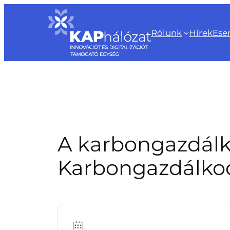
Ugrás
a
Rólunk
Hírek
Ese
tartalomhoz
A karbongazdálko
Karbongazdálkod