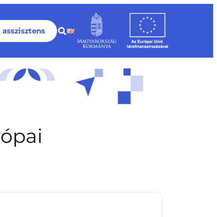
I asszisztens
rópai