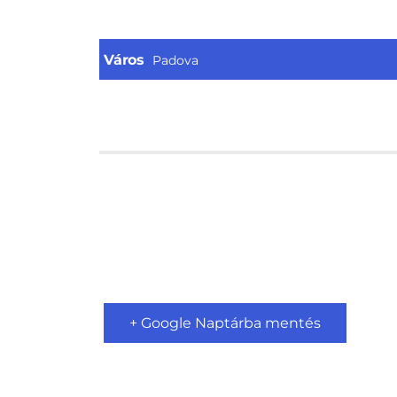
Város
Padova
+ Google Naptárba mentés