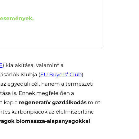
 események,
F
) kialakítása, valamint a
ásárlók Klubja (
EU Buyers’ Club
)
az egyedüli cél, hanem a természeti
ítása is. Ennek megfelelően a
et kap a
regeneratív gazdálkodás
mint
ntes karbonpiacok az élelmiszerlánc
anyagok biomassza-alapanyagokkal