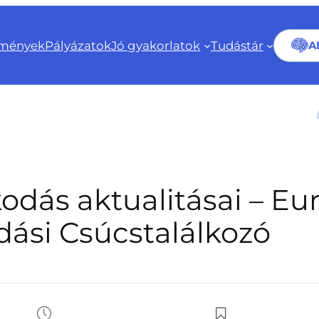
mények
Pályázatok
Jó gyakorlatok
Tudástár
A
dás aktualitásai – Eu
ási Csúcstalálkozó