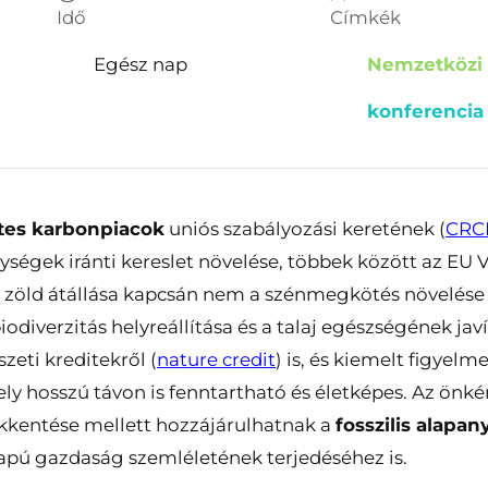
Idő
Címkék
Egész nap
Nemzetközi
konferencia
tes karbonpiacok
uniós szabályozási keretének (
CRC
égek iránti kereslet növelése, többek között az EU V
 zöld átállása kapcsán nem a szénmegkötés növelése 
iodiverzitás helyreállítása és a talaj egészségének jav
zeti kreditekről (
nature credit
) is, és kiemelt figyelm
y hosszú távon is fenntartható és életképes. Az önké
kentése mellett hozzájárulhatnak a
fosszilis alap
apú gazdaság szemléletének terjedéséhez is.