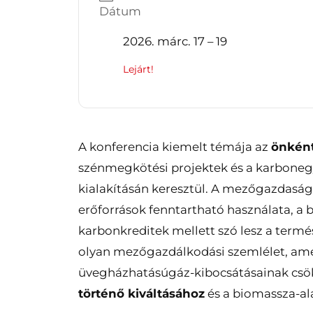
Dátum
2026. márc. 17 – 19
Lejárt!
A konferencia kiemelt témája az
önkén
szénmegkötési projektek és a karbonegys
kialakításán keresztül. A mezőgazdaság
erőforrások fenntartható használata, a b
karbonkreditek mellett szó lesz a termés
olyan mezőgazdálkodási szemlélet, amel
üvegházhatásúgáz-kibocsátásainak csök
történő kiváltásához
és a biomassza-al