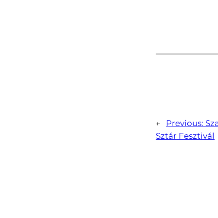
←
Previous:
Sz
Sztár Fesztivál