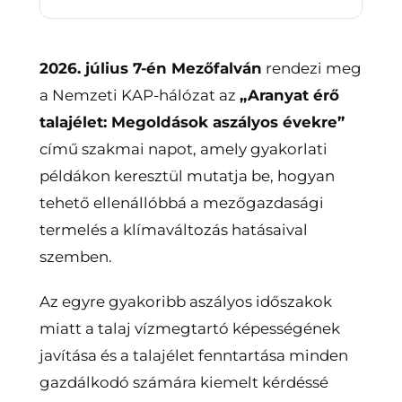
2026. július 7-én Mezőfalván
rendezi meg
a Nemzeti KAP-hálózat az
„Aranyat érő
talajélet: Megoldások aszályos évekre”
című szakmai napot, amely gyakorlati
példákon keresztül mutatja be, hogyan
tehető ellenállóbbá a mezőgazdasági
termelés a klímaváltozás hatásaival
szemben.
Az egyre gyakoribb aszályos időszakok
miatt a talaj vízmegtartó képességének
javítása és a talajélet fenntartása minden
gazdálkodó számára kiemelt kérdéssé