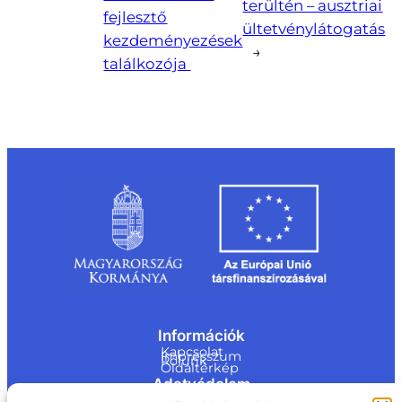
terültén – ausztriai
fejlesztő
ültetvénylátogatás
kezdeményezések
→
találkozója
Információk
Kapcsolat
Impresszum
Rólunk
Oldaltérkép
Adatvédelem
Jogi nyilatkozat