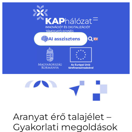
Ugrás
a
tartalomhoz
AI asszisztens
Aranyat érő talajélet –
Gyakorlati megoldások