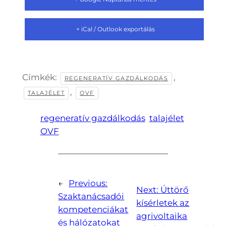
+ iCal / Outlook exportálás
Címkék:
,
REGENERATÍV GAZDÁLKODÁS
,
TALAJÉLET
OVF
regeneratív gazdálkodás
talajélet
OVF
←
Previous:
Next:
Úttörő
Szaktanácsadói
kísérletek az
kompetenciákat
agrivoltaika
és hálózatokat