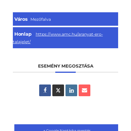
Város
Mezőfalva
Honlap
https://www.amc.hu/aranyat-ero-
talajelet/
ESEMÉNY MEGOSZTÁSA
+ Google Naptárba mentés