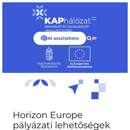
Ugrás
a
tartalomhoz
AI asszisztens
Horizon Europe
pályázati lehetőségek