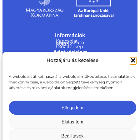
Információk
Kapcsolat
Impresszum
Rólunk
Oldaltérkép
Adatvédelem
Jogi nyilatkozat
Hozzájárulás kezelése
Adatvédelmi nyilatkozat
Akadálymentesítési nyilatkozat
Cookie tájékoztató
Kapcsolat
A weboldal sütiket használ a weboldal működtetése, használatának
megkönnyítése, a weboldalon végzett tevékenység nyomon
ite@a
követése és releváns ajánlatok megjelenítése érdekében.
ki.gov.
hu
+36 1 217 1011
Elfogadom
Elutasítom
Beállítások