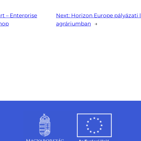
rt – Enterprise
Next:
Horizon Europe pályázati 
hop
agráriumban
→