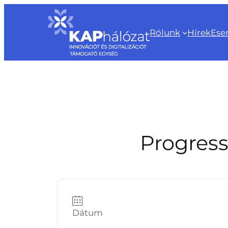
Ugrás
a
Rólunk
Hírek
Ese
tartalomhoz
Progress
Dátum