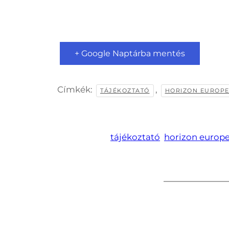
+ Google Naptárba mentés
Címkék:
,
TÁJÉKOZTATÓ
HORIZON EUROP
tájékoztató
horizon europ