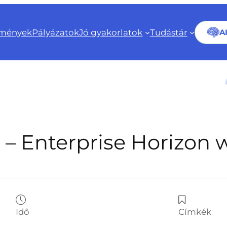
mények
Pályázatok
Jó gyakorlatok
Tudástár
A
 – Enterprise Horizon
Idő
Címkék