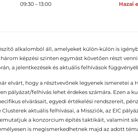
09:30 – 13:00
Hazai
zítő alkalomból áll, amelyeket külön-külön is igényb
a három képzési szinten egymást követően részt venni
orán, a jelentkezések és aktuális felhívások függvén
már elvárt, hogy a résztvevőnek legyenek ismeretei a 
en pályázat/felhívás lehet érdekes számára. Ezen a k
pecifikus elvárásait, egyedi értékelési rendszereit, pé
lusterek aktuális felhívásai, a Missziók, az EIC pál
 bemutatjuk a konzorcium építés taktikáit, valamint s
 személyesen is megismerkedhetnek majd az adott téma