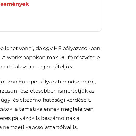
 események
e lehet venni, de egy HE pályázatokban
. A workshopokon max. 30 fő részvétele
yében többször megismételjük.
Horizon Europe pályázati rendszeréről,
urzuson részletesebben ismertetjük az
nzügyi és elszámolhatósági kérdéseit.
yázatok, a tematika ennek megfelelően
ikeres pályázók is beszámolnak a
 nemzeti kapcsolattartóival is.