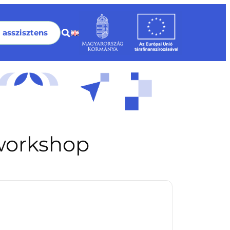
I asszisztens
 workshop