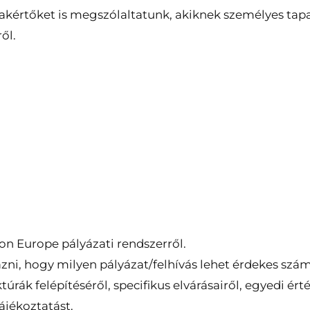
akértőket is megszólaltatunk, akiknek személyes tapas
ől.
on Europe pályázati rendszerről.
zni, hogy milyen pályázat/felhívás lehet érdekes szám
túrák felépítéséről, specifikus elvárásairől, egyedi ért
ájékoztatást.