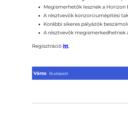
Megismerhetők lesznek a Horizon Eur
A résztvevők konzorciumépítési takt
Korábbi sikeres pályázók beszámoln
A résztvevők megismerkedhetnek az
Regisztráció
itt
.
Város
Budapest