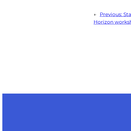
←
Previous:
Sta
Horizon works