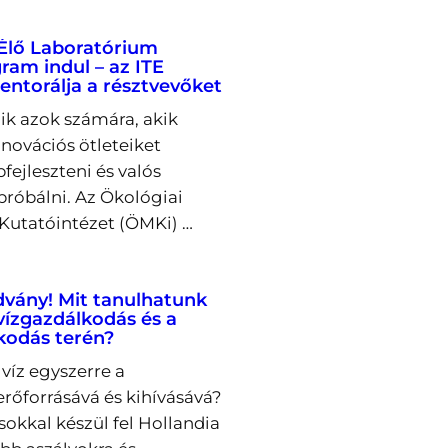
Élő Laboratórium
ram indul – az ITE
entorálja a résztvevőket
lik azok számára, akik
novációs ötleteiket
fejleszteni és valós
próbálni. Az Ökológiai
utatóintézet (ÖMKi) …
dvány! Mit tanulhatunk
 vízgazdálkodás és a
kodás terén?
víz egyszerre a
őforrásává és kihívásává?
okkal készül fel Hollandia