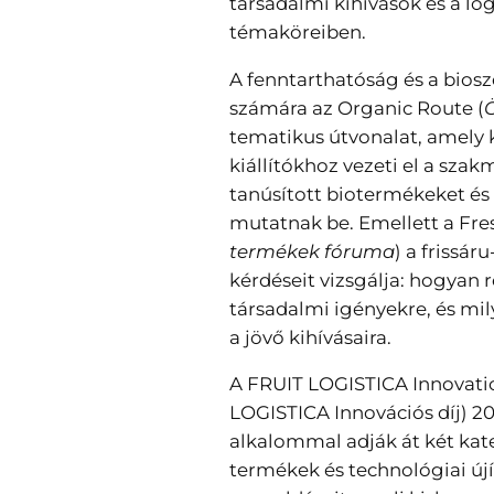
társadalmi kihívások és a log
témaköreiben.
A fenntarthatóság és a biosz
számára az Organic Route (
Ö
tematikus útvonalat, amely 
kiállítókhoz vezeti el a szak
tanúsított biotermékeket é
mutatnak be. Emellett a Fr
termékek fóruma
) a frissá
kérdéseit vizsgálja: hogyan 
társadalmi igényekre, és mi
a jövő kihívásaira.
A FRUIT LOGISTICA Innovati
LOGISTICA Innovációs díj) 2
alkalommal adják át két kateg
termékek és technológiai új