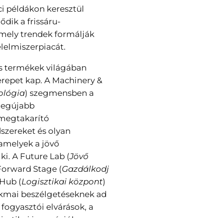
ci példákon keresztül
dik a frissáru-
mely trendek formálják
lelmiszerpiacát.
iss termékek világában
repet kap. A Machinery &
ológia
) szegmensben a
legújabb
megtakarító
szereket és olyan
amelyek a jövő
ki. A Future Lab (
Jövő
Forward Stage (
Gazdálkodj
 Hub (
Logisztikai központ
)
kmai beszélgetéseknek ad
 fogyasztói elvárások, a