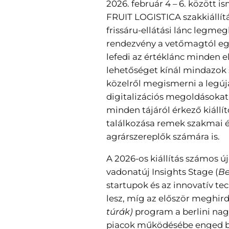
2026. február 4
–
6. között is
FRUIT LOGISTICA szakkiállítá
frissáru-ellátási lánc legm
rendezvény a vetőmagtól eg
lefedi az értéklánc minden e
lehetőséget kínál mindazok 
közelről megismerni a legúj
digitalizációs megoldásokat 
minden tájáról érkező kiállí
találkozása remek szakmai 
agrárszereplők számára is.
A 2026-os kiállítás számos 
vadonatúj Insights Stage (
Be
startupok és az innovatív t
lesz, míg az először meghird
túrák)
program a berlini nag
piacok működésébe enged be