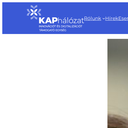
Ugrás
a
Rólunk
Hírek
Ese
tartalomhoz