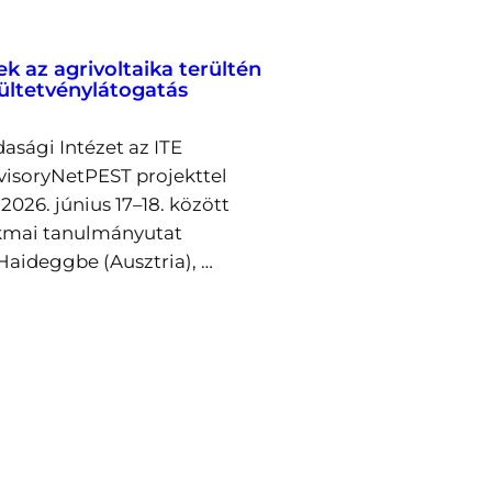
ek az agrivoltaika terültén
 ültetvénylátogatás
asági Intézet az ITE
visoryNetPEST projekttel
026. június 17–18. között
kmai tanulmányutat
Haideggbe (Ausztria), …