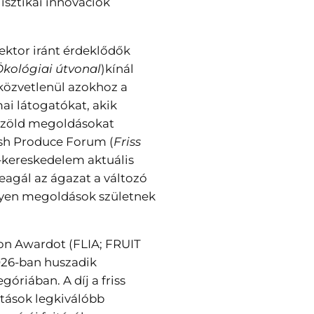
isztikai innovációk
ektor iránt érdeklődők
kológiai útvonal
)kínál
közvetlenül azokhoz a
mai látogatókat, akik
s zöld megoldásokat
esh Produce Forum (
Friss
ru-kereskedelem aktuális
reagál az ágazat a változó
lyen megoldások születnek
on Awardot (FLIA; FRUIT
026-ban huszadik
óriában. A díj a friss
ítások legkiválóbb