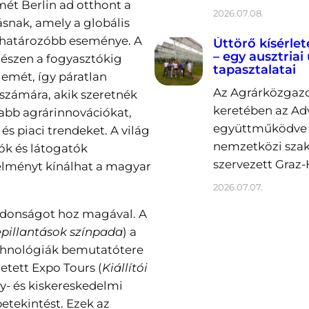
mét Berlin ad otthont a
2026.07.08.
snak, amely a globális
eghatározóbb eseménye. A
Úttörő kísérlet
– egy ausztriai
észen a fogyasztókig
tapasztalatai
lemét, így páratlan
Az Agrárközgazd
számára, akik szeretnék
keretében az Ad
abb agrárinnovációkat,
együttműködve 2
és piaci trendeket. A világ
nemzetközi sza
tók és látogatók
szervezett Graz-
élményt kínálhat a magyar
2026.07.07.
újdonságot hoz magával. A
pillantások színpada
) a
echnológiák bemutatótere
etett Expo Tours (
Kiállítói
y- és kiskereskedelmi
tekintést. Ezek az