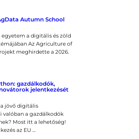
 AgData Autumn School
egyetem a digitális és zöld
émájában Az Agriculture of
rojekt meghirdette a 2026.
thon: gazdálkodók,
nnovátorok jelentkezését
a jövő digitális
i valóban a gazdálkodók
nek? Most itt a lehetőség!
tkezés az EU …