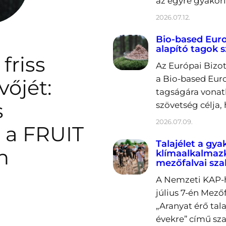
az egyre gyakori
2026.07.12.
Bio-based Europ
alapító tagok 
friss
Az Európai Bizot
a Bio-based Euro
vőjét:
tagságára vonatk
s
szövetség célja,
2026.07.09.
ó a FRUIT
Talajélet a gya
n
klímaalkalmaz
mezőfalvai sz
A Nemzeti KAP-h
július 7-én Mez
„Aranyat érő tal
évekre” című sz