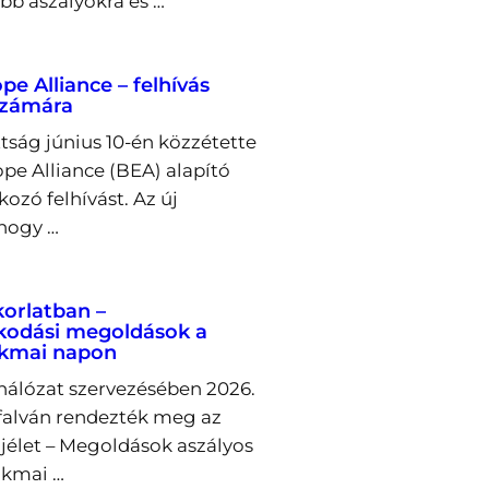
bb aszályokra és …
e Alliance – felhívás
számára
tság június 10-én közzétette
pe Alliance (BEA) alapító
ozó felhívást. Az új
 hogy …
korlatban –
kodási megoldások a
akmai napon
álózat szervezésében 2026.
őfalván rendezték meg az
ajélet – Megoldások aszályos
akmai …