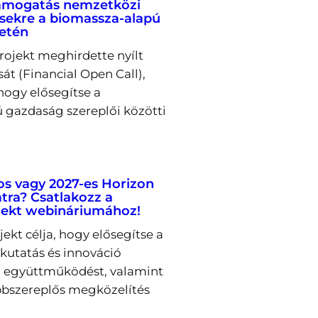
támogatás nemzetközi
ekre a biomassza-alapú
letén
rojekt meghirdette nyílt
sát (Financial Open Call),
hogy elősegítse a
 gazdaság szereplői közötti
os vagy 2027-es Horizon
tra? Csatlakozz a
ekt webináriumához!
kt célja, hogy elősegítse a
utatás és innováció
ti együttműködést, valamint
bszereplős megközelítés