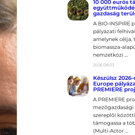
10 000 eurós 
együttműködés
gazdaság terü
A BIO-INSPIRE p
pályázati felhívá
amelynek célja, 
biomassza-alapú
nemzetközi …
2026.08.03.
Készülsz 2026-
Europe pályáza
PREMIERE proj
A PREMIERE proje
mezőgazdasági k
szereplői közöt
támogassa a töb
(Multi-Actor …