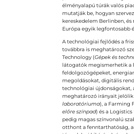
élményalapú túrák valós pia
mutatják be, hogyan szervező
kereskedelem Berlinben, és 
Európa egyik legfontosabb é
A technológiai fejlődés a fr
továbbra is meghatározó sze
Technology (
Gépek és techn
látogatók megismerhetik a 
feldolgozógépeket, energia
megoldásokat, digitális rend
technológiai újdonságokat, 
meghatározó irányait jelölik 
laboratóriuma
), a Farming 
előre színpad
) és a Logistics
pedig magas színvonalú sza
otthont a fenntarthatóság, a