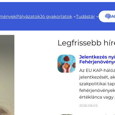
mények
Pályázatok
Jó gyakorlatok
Tudástár
A
Legfrissebb hí
Jelentkezés ny
Fehérjenövény
Az EU KAP-hálóz
jelentkezését, a
szakpolitikai ta
fehérjenövények
értéklánca vagy 
2026.08.03.