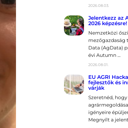
2026.08.03.
Jelentkezz az
2026 képzésre!
Nemzetközi őszi 
mezőgazdaság t
Data (AgData) p
évi Autumn …
2026.08.01.
EU AGRI Hacka
fejlesztők és i
várják
Szeretnéd, hogy 
agrármegoldása
igényeire épülje
Megnyílt a jelen