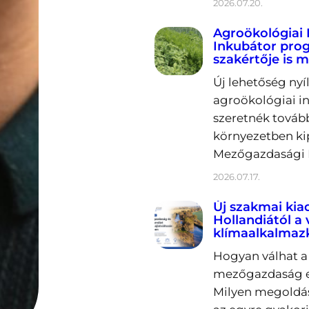
2026.07.20.
Agroökológiai 
Inkubátor prog
szakértője is m
Új lehetőség nyí
agroökológiai in
szeretnék tovább
környezetben ki
Mezőgazdasági K
2026.07.17.
Új szakmai kia
Hollandiától a
klímaalkalmaz
Hogyan válhat a 
mezőgazdaság er
Milyen megoldás