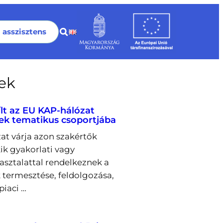
I asszisztens
rek
ílt az EU KAP-hálózat
ek tematikus csoportjába
at várja azon szakértők
kik gyakorlati vagy
pasztalattal rendelkeznek a
 termesztése, feldolgozása,
piaci …