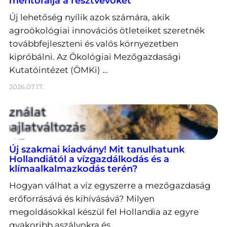
mentorálja a résztvevőket
Új lehetőség nyílik azok számára, akik
agroökológiai innovációs ötleteiket szeretnék
továbbfejleszteni és valós környezetben
kipróbálni. Az Ökológiai Mezőgazdasági
Kutatóintézet (ÖMKi) …
2026.07.17.
Új szakmai kiadvány! Mit tanulhatunk
Hollandiától a vízgazdálkodás és a
klímaalkalmazkodás terén?
Hogyan válhat a víz egyszerre a mezőgazdaság
erőforrásává és kihívásává? Milyen
megoldásokkal készül fel Hollandia az egyre
gyakoribb aszályokra és …