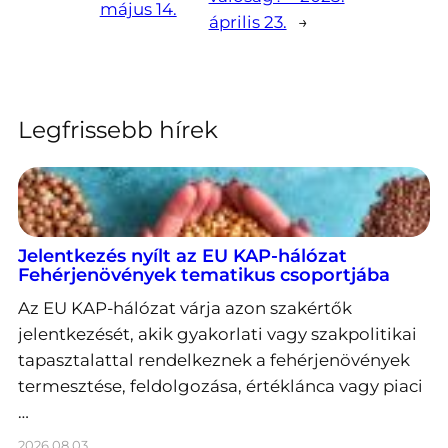
május 14.
április 23.
→
Legfrissebb hírek
Jelentkezés nyílt az EU KAP-hálózat
Fehérjenövények tematikus csoportjába
Az EU KAP-hálózat várja azon szakértők
jelentkezését, akik gyakorlati vagy szakpolitikai
tapasztalattal rendelkeznek a fehérjenövények
termesztése, feldolgozása, értéklánca vagy piaci
…
2026.08.03.