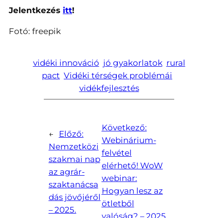
Jelentkezés
itt
!
Fotó: freepik
vidéki innováció
jó gyakorlatok
rural
pact
Vidéki térségek problémái
vidékfejlesztés
Következő:
←
Előző:
Webinárium-
Nemzetközi
felvétel
szakmai nap
elérhető! WoW
az agrár-
webinar:
szaktanácsa
Hogyan lesz az
dás jövőjéről
ötletből
– 2025.
valóság? – 2025.