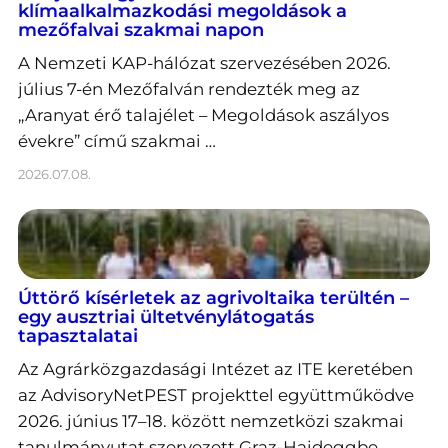
klímaalkalmazkodási megoldások a
mezőfalvai szakmai napon
A Nemzeti KAP-hálózat szervezésében 2026.
július 7-én Mezőfalván rendezték meg az
„Aranyat érő talajélet – Megoldások aszályos
évekre” című szakmai …
2026.07.08.
Úttörő kísérletek az agrivoltaika terültén –
egy ausztriai ültetvénylátogatás
tapasztalatai
Az Agrárközgazdasági Intézet az ITE keretében
az AdvisoryNetPEST projekttel együttműködve
2026. június 17–18. között nemzetközi szakmai
tanulmányutat szervezett Graz-Haideggbe