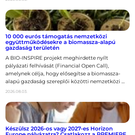
10 000 eurós támogatás nemzetközi
együttműködésekre a biomassza-alapú
gazdaság területén
A BIO-INSPIRE projekt meghirdette nyílt
pályázati felhívását (Financial Open Call),
amelynek célja, hogy elősegítse a biomassza-
alapú gazdaság szereplői közötti nemzetközi …
2026.08.03.
Készülsz 2026-os vagy 2027-es Horizon
Europe pályázatra? Csatlakozz a PREMIERE