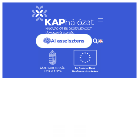
Ugrás
a
tartalomhoz
AI asszisztens