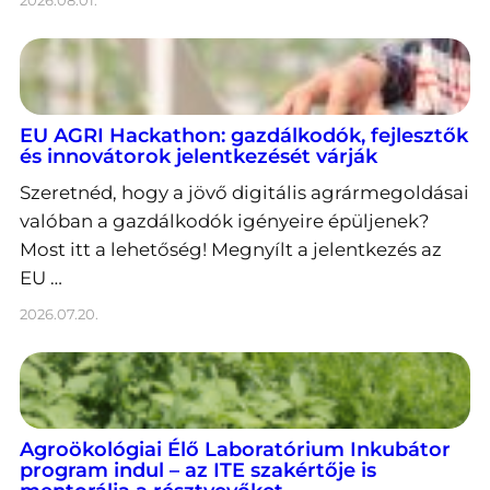
2026.08.01.
EU AGRI Hackathon: gazdálkodók, fejlesztők
és innovátorok jelentkezését várják
Szeretnéd, hogy a jövő digitális agrármegoldásai
valóban a gazdálkodók igényeire épüljenek?
Most itt a lehetőség! Megnyílt a jelentkezés az
EU …
2026.07.20.
Agroökológiai Élő Laboratórium Inkubátor
program indul – az ITE szakértője is