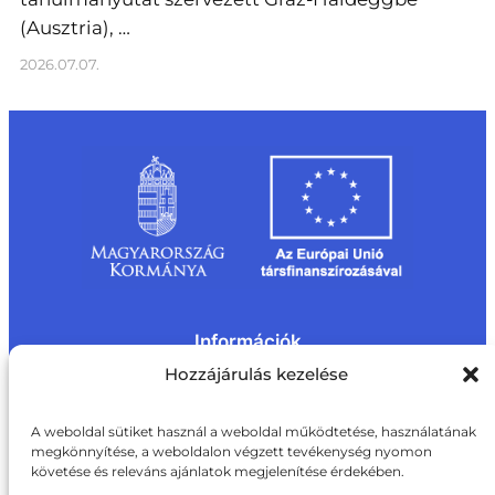
(Ausztria), …
2026.07.07.
Információk
Kapcsolat
Impresszum
Rólunk
Hozzájárulás kezelése
Oldaltérkép
Adatvédelem
Jogi nyilatkozat
Adatvédelmi nyilatkozat
A weboldal sütiket használ a weboldal működtetése, használatának
Akadálymentesítési nyilatkozat
megkönnyítése, a weboldalon végzett tevékenység nyomon
Cookie tájékoztató
követése és releváns ajánlatok megjelenítése érdekében.
Kapcsolat