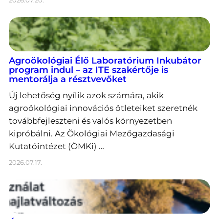
2026.07.20.
Agroökológiai Élő Laboratórium Inkubátor
program indul – az ITE szakértője is
mentorálja a résztvevőket
Új lehetőség nyílik azok számára, akik
agroökológiai innovációs ötleteiket szeretnék
továbbfejleszteni és valós környezetben
kipróbálni. Az Ökológiai Mezőgazdasági
Kutatóintézet (ÖMKi) …
2026.07.17.