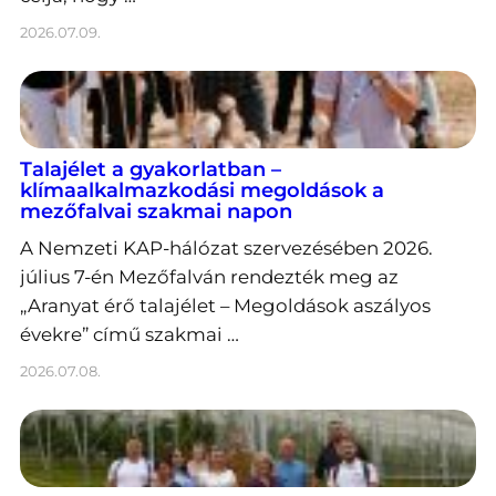
2026.07.09.
Talajélet a gyakorlatban –
klímaalkalmazkodási megoldások a
mezőfalvai szakmai napon
A Nemzeti KAP-hálózat szervezésében 2026.
július 7-én Mezőfalván rendezték meg az
„Aranyat érő talajélet – Megoldások aszályos
évekre” című szakmai …
2026.07.08.