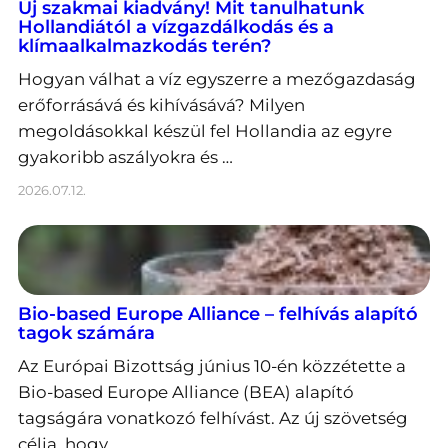
Új szakmai kiadvány! Mit tanulhatunk
Hollandiától a vízgazdálkodás és a
klímaalkalmazkodás terén?
Hogyan válhat a víz egyszerre a mezőgazdaság
erőforrásává és kihívásává? Milyen
megoldásokkal készül fel Hollandia az egyre
gyakoribb aszályokra és …
2026.07.12.
Bio-based Europe Alliance – felhívás alapító
tagok számára
Az Európai Bizottság június 10-én közzétette a
Bio-based Europe Alliance (BEA) alapító
tagságára vonatkozó felhívást. Az új szövetség
célja, hogy …