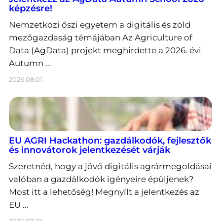
képzésre!
Nemzetközi őszi egyetem a digitális és zöld
mezőgazdaság témájában Az Agriculture of
Data (AgData) projekt meghirdette a 2026. évi
Autumn …
2026.08.01.
EU AGRI Hackathon: gazdálkodók, fejlesztők
és innovátorok jelentkezését várják
Szeretnéd, hogy a jövő digitális agrármegoldásai
valóban a gazdálkodók igényeire épüljenek?
Most itt a lehetőség! Megnyílt a jelentkezés az
EU …