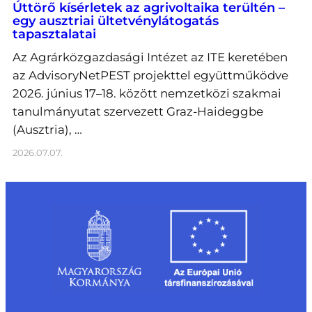
Úttörő kísérletek az agrivoltaika terültén –
egy ausztriai ültetvénylátogatás
tapasztalatai
Az Agrárközgazdasági Intézet az ITE keretében
az AdvisoryNetPEST projekttel együttműködve
2026. június 17–18. között nemzetközi szakmai
tanulmányutat szervezett Graz-Haideggbe
(Ausztria), …
2026.07.07.