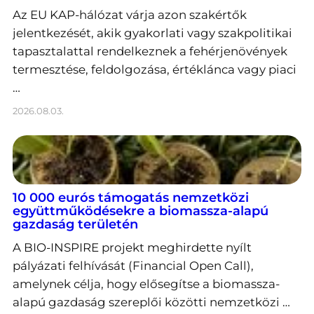
Az EU KAP-hálózat várja azon szakértők
jelentkezését, akik gyakorlati vagy szakpolitikai
tapasztalattal rendelkeznek a fehérjenövények
termesztése, feldolgozása, értéklánca vagy piaci
…
2026.08.03.
10 000 eurós támogatás nemzetközi
együttműködésekre a biomassza-alapú
gazdaság területén
A BIO-INSPIRE projekt meghirdette nyílt
pályázati felhívását (Financial Open Call),
amelynek célja, hogy elősegítse a biomassza-
alapú gazdaság szereplői közötti nemzetközi …