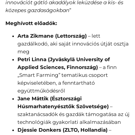
innovációt gátló akadályok leküzdése a kis- és
közepes gazdaságokban
”
Meghívott előadók:
Arta Zikmane (Lettország)
– lett
gazdálkodó, aki saját innovációs útját osztja
meg
Petri Linna (Jyväskylä University of
Applied Sciences, Finnország)
– a finn
„Smart Farming” tematikus csoport
képviseletében, a fenntartható
együttműködésről
Jane Mättik (Észtországi
Húsmarhatenyésztők Szövetsége)
–
szaktanácsadók és gazdák támogatása az új
technológiák gyakorlati alkalmazásában
Djessie Donkers (ZLTO, Hollandia)
–