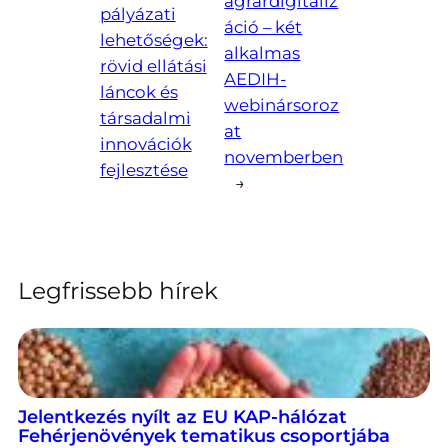
agrárdigitaliz
pályázati
áció – két
lehetőségek:
alkalmas
rövid ellátási
AEDIH-
láncok és
webinársoroz
társadalmi
at
innovációk
novemberben
fejlesztése
→
Legfrissebb hírek
Jelentkezés nyílt az EU KAP-hálózat
Fehérjenövények tematikus csoportjába