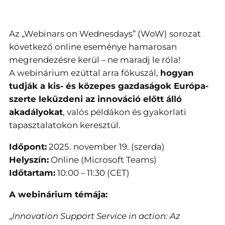
Az „Webinars on Wednesdays” (WoW) sorozat
következő online eseménye hamarosan
megrendezésre kerül – ne maradj le róla!
A webinárium ezúttal arra fókuszál,
hogyan
tudják a kis- és közepes gazdaságok Európa-
szerte leküzdeni az innováció előtt álló
akadályokat
, valós példákon és gyakorlati
tapasztalatokon keresztül.
Időpont:
2025. november 19. (szerda)
Helyszín:
Online (Microsoft Teams)
Időtartam:
10:00 – 11:30 (CET)
A webinárium témája:
„
Innovation Support Service in action: Az