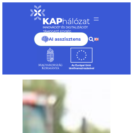
Ugrás
a
tartalomhoz
AI asszisztens