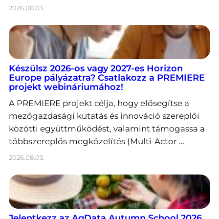
2026.08.03.
Készülsz 2026-os vagy 2027-es Horizon
Europe pályázatra? Csatlakozz a PREMIERE
projekt webináriumához!
A PREMIERE projekt célja, hogy elősegítse a
mezőgazdasági kutatás és innováció szereplői
közötti együttműködést, valamint támogassa a
többszereplős megközelítés (Multi-Actor …
2026.08.03.
Jelentkezz az AgData Autumn School 2026