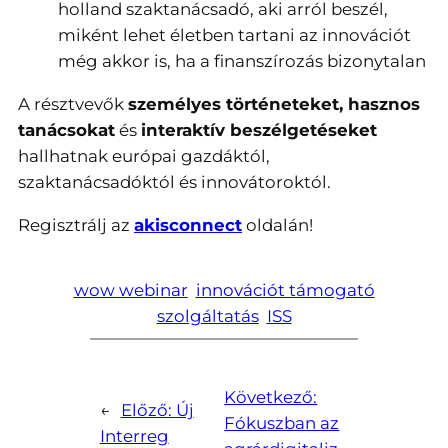
holland szaktanácsadó, aki arról beszél,
miként lehet életben tartani az innovációt
még akkor is, ha a finanszírozás bizonytalan
A résztvevők
személyes történeteket, hasznos
tanácsokat
és
interaktív beszélgetéseket
hallhatnak európai gazdáktól,
szaktanácsadóktól és innovátoroktól.
Regisztrálj az
akisconnect
oldalán!
wow webinar
innovációt támogató
szolgáltatás
ISS
Következő:
←
Előző:
Új
Fókuszban az
Interreg