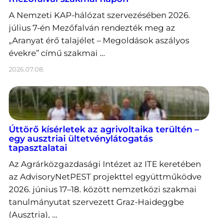
A Nemzeti KAP-hálózat szervezésében 2026.
július 7-én Mezőfalván rendezték meg az
„Aranyat érő talajélet – Megoldások aszályos
évekre” című szakmai …
2026.07.08.
Úttörő kísérletek az agrivoltaika terültén –
egy ausztriai ültetvénylátogatás
tapasztalatai
Az Agrárközgazdasági Intézet az ITE keretében
az AdvisoryNetPEST projekttel együttműködve
2026. június 17–18. között nemzetközi szakmai
tanulmányutat szervezett Graz-Haideggbe
(Ausztria), …