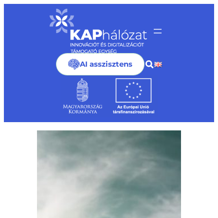
Ugrás
a
tartalomhoz
AI asszisztens