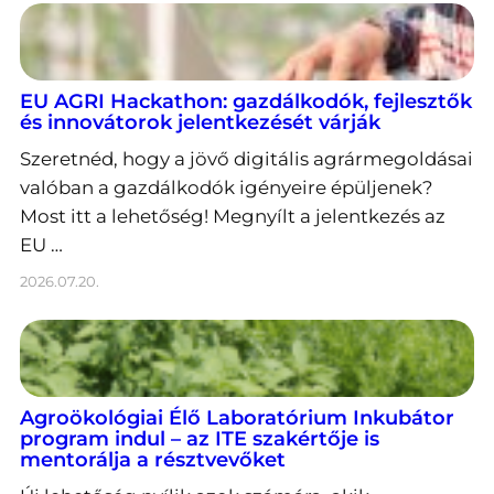
EU AGRI Hackathon: gazdálkodók, fejlesztők
és innovátorok jelentkezését várják
Szeretnéd, hogy a jövő digitális agrármegoldásai
valóban a gazdálkodók igényeire épüljenek?
Most itt a lehetőség! Megnyílt a jelentkezés az
EU …
2026.07.20.
Agroökológiai Élő Laboratórium Inkubátor
program indul – az ITE szakértője is
mentorálja a résztvevőket