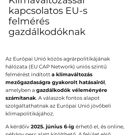
kapcsolatos EU-s
felmérés
gazdálkodóknak
Az Európai Unió közös agrárpolitikájának
hálózata (EU CAP Network) uniós szintű
felmérést indított
a klímaváltozás
mezőgazdaságra gyakorolt hatásairól
,
amelyben a
gazdálkodók véleményére
számítanak
. A válaszok fontos alapot
szolgáltathatnak az Európai Unió jövőbeli
klímapolitikájához.
A kérdőív
2025. június 6-ig
érhető el, és online,
néhány perc alatt kitölthető. A felület első