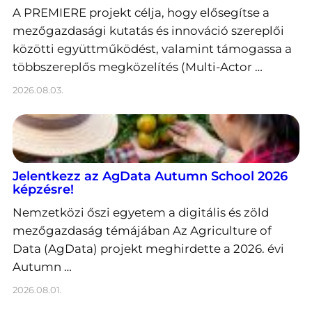
A PREMIERE projekt célja, hogy elősegítse a
mezőgazdasági kutatás és innováció szereplői
közötti együttműködést, valamint támogassa a
többszereplős megközelítés (Multi-Actor …
2026.08.03.
Jelentkezz az AgData Autumn School 2026
képzésre!
Nemzetközi őszi egyetem a digitális és zöld
mezőgazdaság témájában Az Agriculture of
Data (AgData) projekt meghirdette a 2026. évi
Autumn …
2026.08.01.