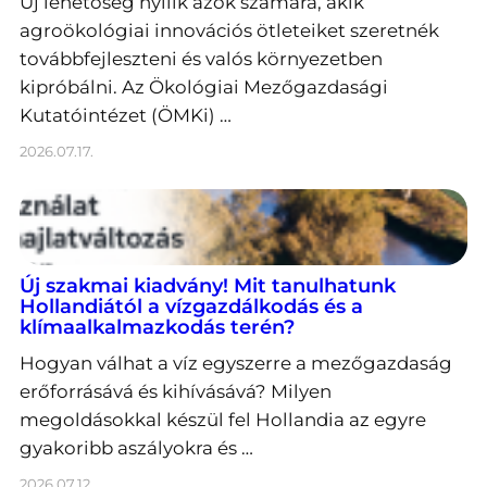
Új lehetőség nyílik azok számára, akik
agroökológiai innovációs ötleteiket szeretnék
továbbfejleszteni és valós környezetben
kipróbálni. Az Ökológiai Mezőgazdasági
Kutatóintézet (ÖMKi) …
2026.07.17.
Új szakmai kiadvány! Mit tanulhatunk
Hollandiától a vízgazdálkodás és a
klímaalkalmazkodás terén?
Hogyan válhat a víz egyszerre a mezőgazdaság
erőforrásává és kihívásává? Milyen
megoldásokkal készül fel Hollandia az egyre
gyakoribb aszályokra és …
2026.07.12.