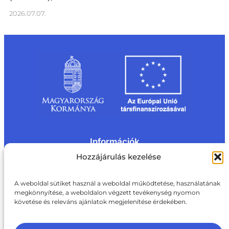
2026.07.07.
Információk
Kapcsolat
Impresszum
Rólunk
Hozzájárulás kezelése
Oldaltérkép
Adatvédelem
Jogi nyilatkozat
Adatvédelmi nyilatkozat
A weboldal sütiket használ a weboldal működtetése, használatának
Akadálymentesítési nyilatkozat
megkönnyítése, a weboldalon végzett tevékenység nyomon
Cookie tájékoztató
követése és releváns ajánlatok megjelenítése érdekében.
Kapcsolat
ite@aki.gov.hu