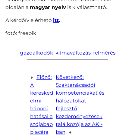
oldalán a
magyar nyelv
is kiválasztható.
A kérdőív elérhető
itt
.
fotó: freepik
gazdálkodók
klímaváltozás
felmérés
←
Előző:
Következő:
A
Szaktanácsadói
keresked
kompetenciákat és
elmi
hálózatokat
háború
fejlesztő
hatásai a
kezdeményezések
szójabab
találkozója az AKI-
piacára
ban
→