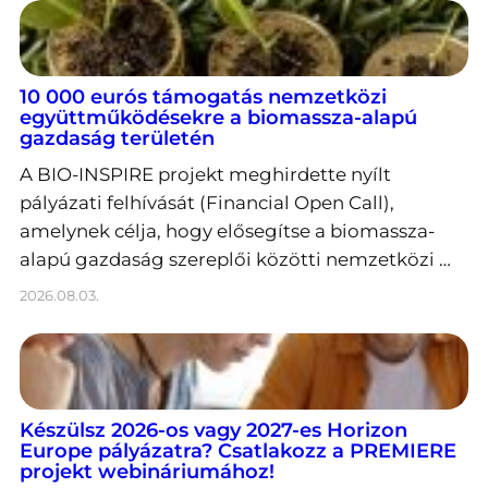
10 000 eurós támogatás nemzetközi
együttműködésekre a biomassza-alapú
gazdaság területén
A BIO-INSPIRE projekt meghirdette nyílt
pályázati felhívását (Financial Open Call),
amelynek célja, hogy elősegítse a biomassza-
alapú gazdaság szereplői közötti nemzetközi …
2026.08.03.
Készülsz 2026-os vagy 2027-es Horizon
Europe pályázatra? Csatlakozz a PREMIERE
projekt webináriumához!