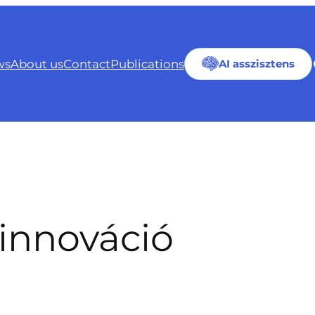
ws
About us
Contact
Publications
AI asszisztens
innováció