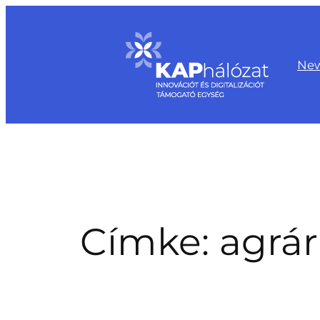
Ugrás
a
tartalomhoz
Ne
Címke:
agrár