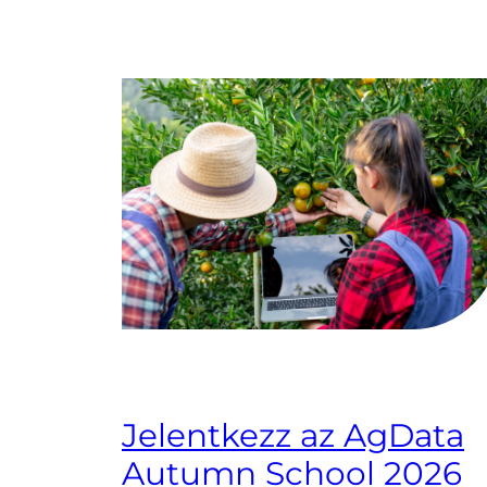
Jelentkezz az AgData
Autumn School 2026