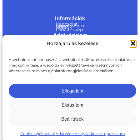
Információk
Kapcsolat
Impresszum
Rólunk
Oldaltérkép
Adatvédelem
Jogi nyilatkozat
Hozzájárulás kezelése
Adatvédelmi nyilatkozat
Akadálymentesítési nyilatkozat
Cookie tájékoztató
Kapcsolat
A weboldal sütiket használ a weboldal működtetése, használatának
megkönnyítése, a weboldalon végzett tevékenység nyomon
ite@a
követése és releváns ajánlatok megjelenítése érdekében.
ki.gov.
hu
+36 1 217 1011
Elfogadom
Elutasítom
Beállítások
Cookie tájékoztató
Adatvédelmi nyilatkozat
Impresszum