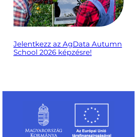
Jelentkezz az AgData Autumn
School 2026 képzésre!