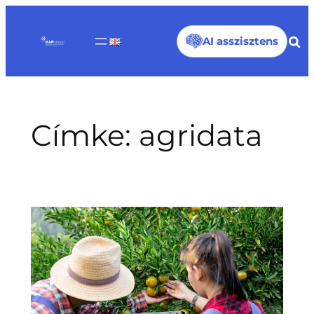
Ugrás
a
AI asszisztens
tartalomhoz
Címke:
agridata