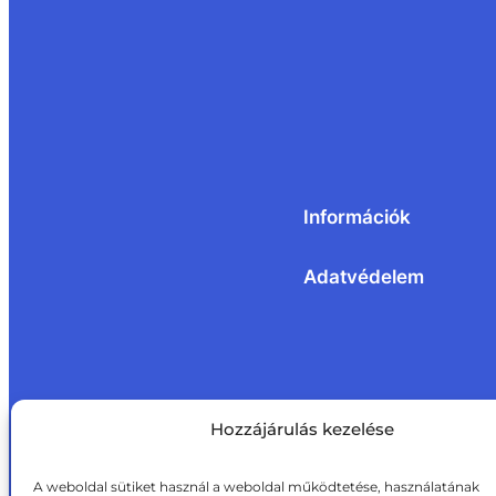
Információk
Adatvédelem
Hozzájárulás kezelése
A weboldal sütiket használ a weboldal működtetése, használatának