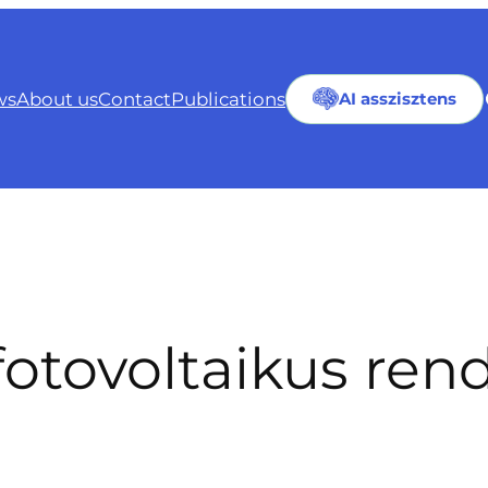
ws
About us
Contact
Publications
AI asszisztens
otovoltaikus ren