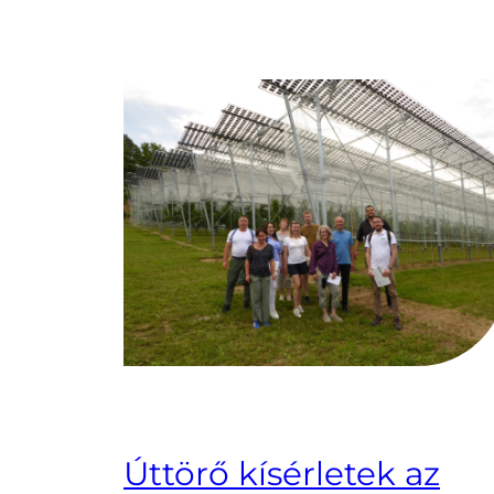
Úttörő kísérletek az