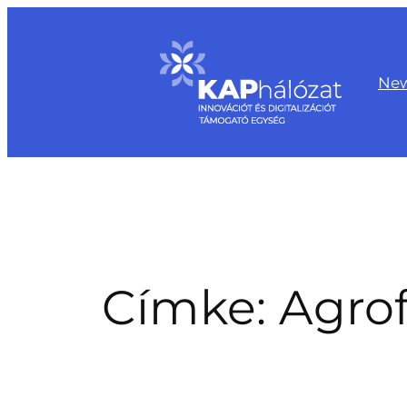
Ugrás
a
tartalomhoz
Ne
Címke:
Agrof