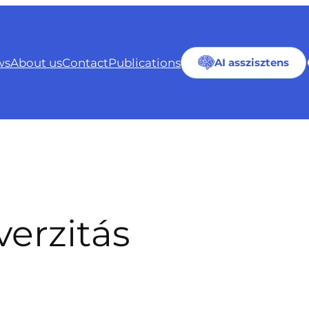
ws
About us
Contact
Publications
AI asszisztens
verzitás