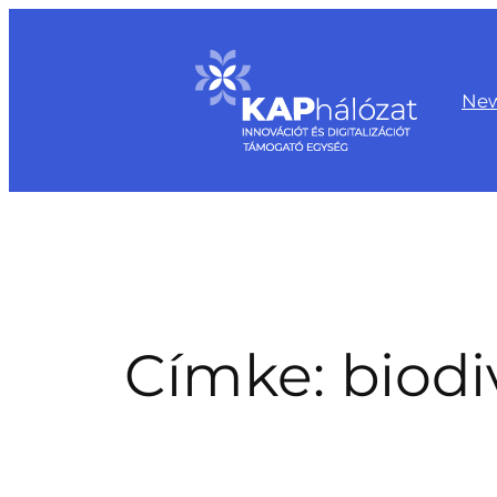
Ugrás
a
tartalomhoz
Ne
Címke:
biodi