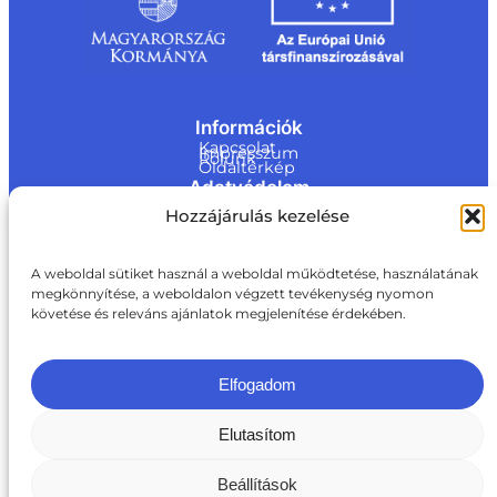
Információk
Kapcsolat
Impresszum
Rólunk
Oldaltérkép
Adatvédelem
Jogi nyilatkozat
Hozzájárulás kezelése
Adatvédelmi nyilatkozat
Akadálymentesítési nyilatkozat
Cookie tájékoztató
Kapcsolat
A weboldal sütiket használ a weboldal működtetése, használatának
megkönnyítése, a weboldalon végzett tevékenység nyomon
ite@a
követése és releváns ajánlatok megjelenítése érdekében.
ki.gov.
hu
+36 1 217 1011
Elfogadom
Elutasítom
Beállítások