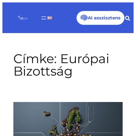
Ugrás
a
AI asszisztens
tartalomhoz
Címke:
Európai
Bizottság