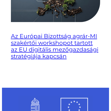
Az Európai Bizottság agrár-MI
szakértői workshopot tartott
az EU digitális mezőgazdasági
stratégiája kapcsán