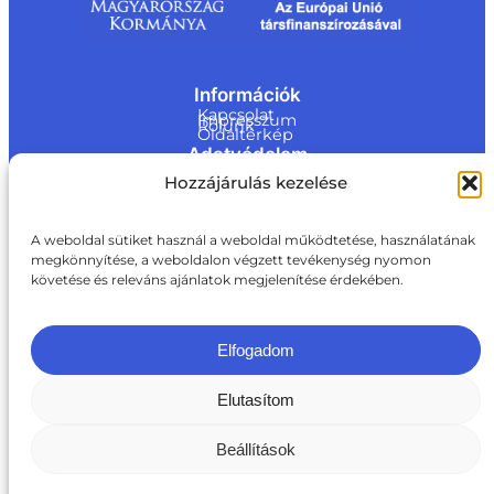
Információk
Kapcsolat
Impresszum
Rólunk
Oldaltérkép
Adatvédelem
Jogi nyilatkozat
Hozzájárulás kezelése
Adatvédelmi nyilatkozat
Akadálymentesítési nyilatkozat
Cookie tájékoztató
Kapcsolat
A weboldal sütiket használ a weboldal működtetése, használatának
megkönnyítése, a weboldalon végzett tevékenység nyomon
ite@a
követése és releváns ajánlatok megjelenítése érdekében.
ki.gov.
hu
+36 1 217 1011
Elfogadom
Elutasítom
Beállítások