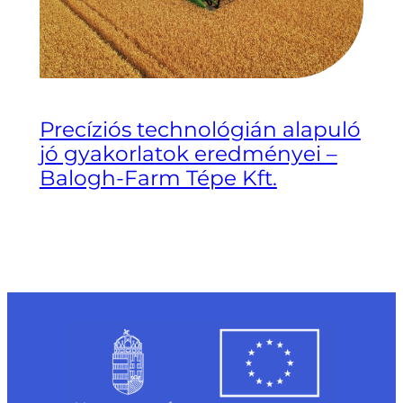
Precíziós technológián alapuló
jó gyakorlatok eredményei –
Balogh-Farm Tépe Kft.