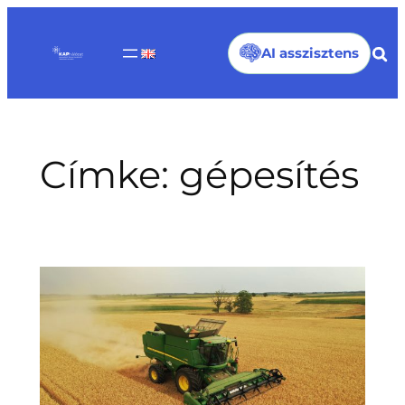
Ugrás
a
AI asszisztens
tartalomhoz
Címke:
gépesítés