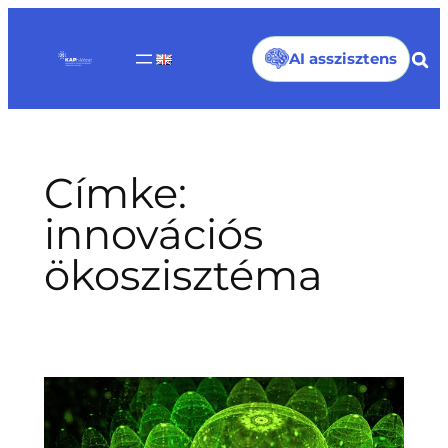
Ugrás
a
AI asszisztens
tartalomhoz
Címke:
innovációs
ökoszisztéma