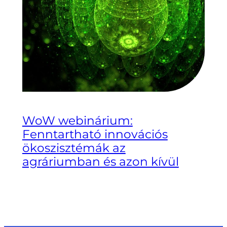
WoW webinárium:
Fenntartható innovációs
ökoszisztémák az
agráriumban és azon kívül