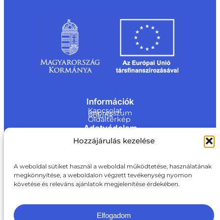
Információk
Kapcsolat
Impresszum
Rólunk
Oldaltérkép
Adatvédelem
Jogi nyilatkozat
Hozzájárulás kezelése
Adatvédelmi nyilatkozat
Akadálymentesítési nyilatkozat
Cookie tájékoztató
Kapcsolat
A weboldal sütiket használ a weboldal működtetése, használatának
megkönnyítése, a weboldalon végzett tevékenység nyomon
ite@a
követése és releváns ajánlatok megjelenítése érdekében.
ki.gov.
hu
+36 1 217 1011
Elfogadom