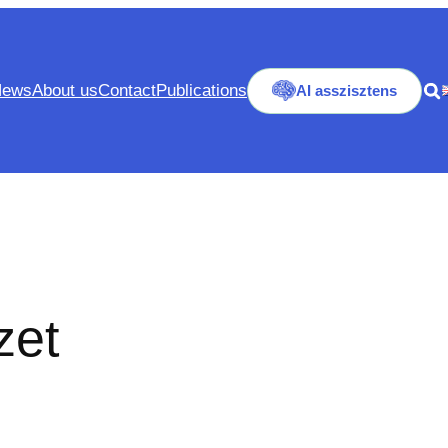
News
About us
Contact
Publications
AI asszisztens
zet