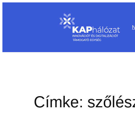
Ugrás
a
tartalomhoz
Címke:
szőlés