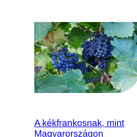
A kékfrankosnak, mint
Magyarországon