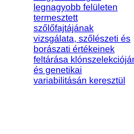
legnagyobb felületen
termesztett
szőlőfajtájának
vizsgálata, szőlészeti és
borászati értékeinek
feltárása klónszelekciójá
és genetikai
variabilitásán keresztül