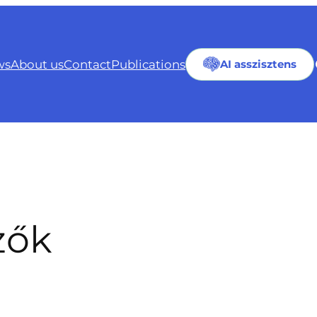
ws
About us
Contact
Publications
AI asszisztens
zők