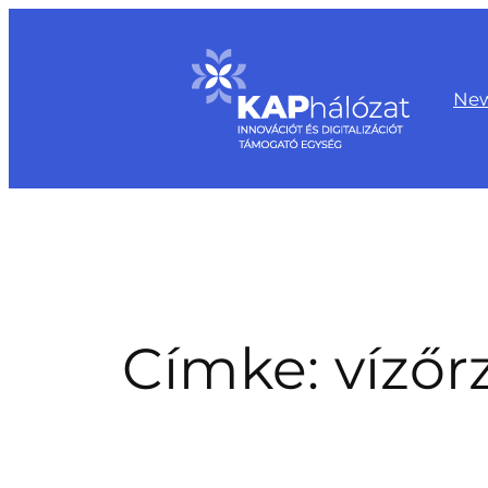
Ugrás
a
tartalomhoz
Ne
Címke:
vízőr