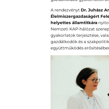
A rendezvényt
Dr. Juhász A
Élelmiszergazdaságért Fel
helyettes államtitkára
nyito
Nemzeti KAP-hálózat szerepé
gyakorlatok terjesztése, val
gazdálkodók és a szakpolitik
együttműködés erősítésébe