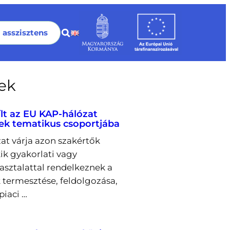
I asszisztens
rek
ílt az EU KAP-hálózat
ek tematikus csoportjába
at várja azon szakértők
kik gyakorlati vagy
pasztalattal rendelkeznek a
 termesztése, feldolgozása,
piaci …