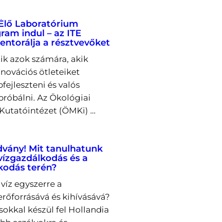
Élő Laboratórium
ram indul – az ITE
entorálja a résztvevőket
lik azok számára, akik
novációs ötleteiket
fejleszteni és valós
próbálni. Az Ökológiai
utatóintézet (ÖMKi) …
dvány! Mit tanulhatunk
 vízgazdálkodás és a
kodás terén?
víz egyszerre a
őforrásává és kihívásává?
okkal készül fel Hollandia