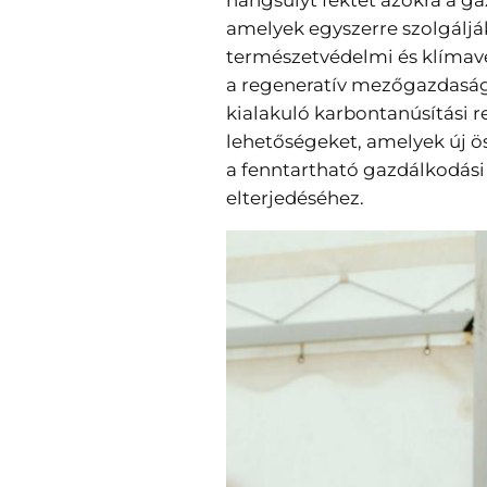
hangsúlyt fektet azokra a g
amelyek egyszerre szolgálják
természetvédelmi és klímav
a regeneratív mezőgazdaság
kialakuló karbontanúsítási r
lehetőségeket, amelyek új 
a fenntartható gazdálkodási
elterjedéséhez.