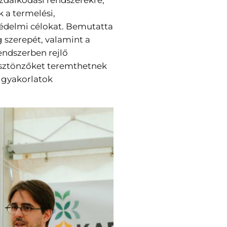
azdálkodási rendszerekre,
 a termelési,
édelmi célokat. Bemutatta
 szerepét, valamint a
endszerben rejlő
ösztönzőket teremthetnek
 gyakorlatok