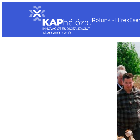
Ugrás
a
Rólunk
Hírek
Ese
tartalomhoz