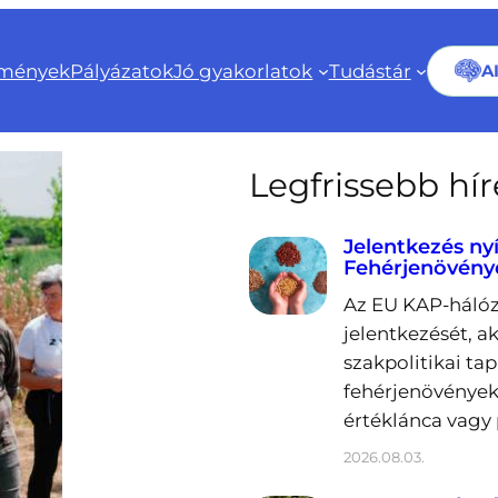
mények
Pályázatok
Jó gyakorlatok
Tudástár
A
Legfrissebb hí
Jelentkezés ny
Fehérjenövény
Az EU KAP-hálóz
jelentkezését, a
szakpolitikai ta
fehérjenövények
értéklánca vagy 
2026.08.03.