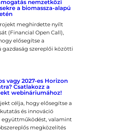
támogatás nemzetközi
ekre a biomassza-alapú
letén
rojekt meghirdette nyílt
sát (Financial Open Call),
hogy elősegítse a
 gazdaság szereplői közötti
os vagy 2027-es Horizon
tra? Csatlakozz a
ekt webináriumához!
kt célja, hogy elősegítse a
utatás és innováció
ti együttműködést, valamint
bszereplős megközelítés