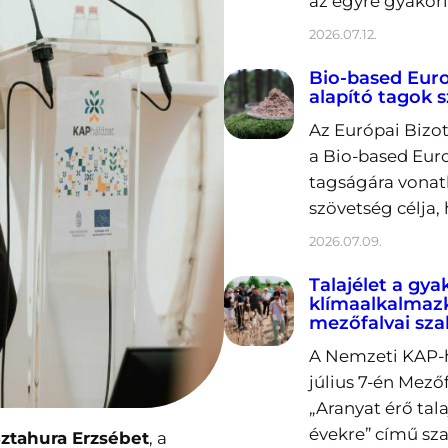
az egyre gyakori
2026.07.12.
Bio-based Europ
alapító tagok 
Az Európai Bizot
a Bio-based Euro
tagságára vonatk
szövetség célja,
2026.07.09.
Talajélet a gya
klímaalkalmaz
mezőfalvai sz
A Nemzeti KAP-h
július 7-én Mez
„Aranyat érő tal
évekre” című sz
ztahura Erzsébet
, a