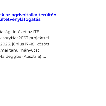
ek az agrivoltaika terültén
 ültetvénylátogatás
asági Intézet az ITE
visoryNetPEST projekttel
026. június 17–18. között
kmai tanulmányutat
Haideggbe (Ausztria), …