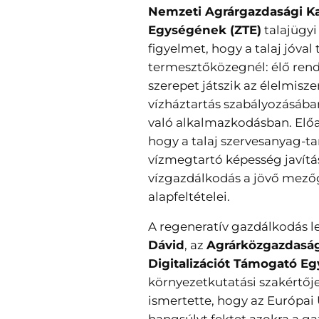
Nemzeti Agrárgazdasági K
Egységének (ZTE)
talajügyi 
figyelmet, hogy a talaj jóval
termesztőközegnél: élő ren
szerepet játszik az élelmisz
vízháztartás szabályozásába
való alkalmazkodásban. Elő
hogy a talaj szervesanyag-t
vízmegtartó képesség javítá
vízgazdálkodás a jövő mez
alapfeltételei.
A regeneratív gazdálkodás 
Dávid
, az
Agrárközgazdasági
Digitalizációt Támogató Eg
környezetkutatási szakértőj
ismertette, hogy az Európai