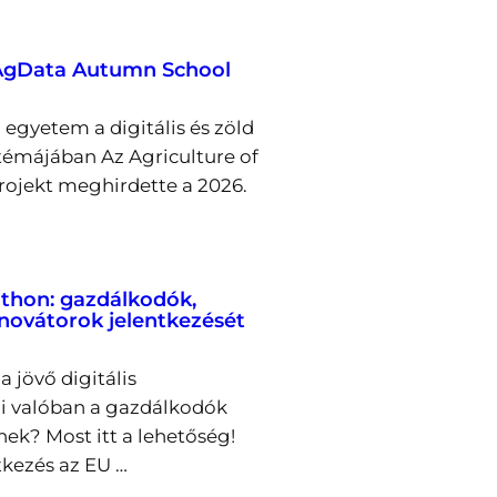
 AgData Autumn School
egyetem a digitális és zöld
émájában Az Agriculture of
rojekt meghirdette a 2026.
thon: gazdálkodók,
nnovátorok jelentkezését
a jövő digitális
i valóban a gazdálkodók
nek? Most itt a lehetőség!
tkezés az EU …