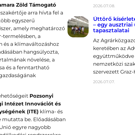
amara Zöld Támogató
2026.07.08.
szakértője arra hívta fel a
Úttörő kísérlet
 több egyszerű
– egy ausztriai
dszer, amely meghatározó
tapasztalatai
er-termelésben, a
Az Agrárközgazd
n és a klímaváltozáshoz
keretében az Ad
adásában hangsúlyozta,
együttműködve 2
artalmának növelése, a
nemzetközi sza
sa és a fenntartható
szervezett Graz-
őgazdaságának
2026.07.07.
lehetőségeit
Pozsonyi
 Intézet Innovációt és
ységének (ITE)
klíma- és
e mutatta be. Előadásában
 Unió egyre nagyobb