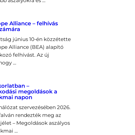
bb aszályokra és …
e Alliance – felhívás
számára
tság június 10-én közzétette
pe Alliance (BEA) alapító
ozó felhívást. Az új
 hogy …
korlatban –
kodási megoldások a
akmai napon
álózat szervezésében 2026.
őfalván rendezték meg az
ajélet – Megoldások aszályos
akmai …