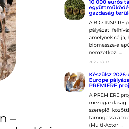
10 000 eurós 
együttműködés
gazdaság terü
A BIO-INSPIRE p
pályázati felhívá
amelynek célja, 
biomassza-alapú
nemzetközi …
2026.08.03.
Készülsz 2026-
Europe pályáza
PREMIERE proj
A PREMIERE proje
mezőgazdasági k
szereplői közöt
n –
támogassa a töb
(Multi-Actor …