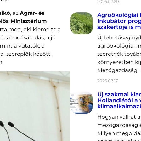
2026.07.20.
nikó
, az
Agrár- és
Agroökológiai 
Inkubátor prog
elős Minisztérium
szakértője is m
tta meg, aki kiemelte a
t a tudásátadás, a jó
Új lehetőség nyí
amint a kutatók, a
agroökológiai in
ai szereplők közötti
szeretnék tovább
n.
környezetben ki
Mezőgazdasági K
2026.07.17.
Új szakmai kia
Hollandiától a
klímaalkalmaz
Hogyan válhat a 
mezőgazdaság er
Milyen megoldás