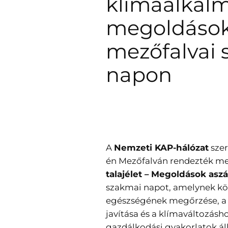
klímaalkal
megoldások
mezőfalvai 
napon
A
Nemzeti KAP-hálózat
szer
én Mezőfalván rendezték m
talajélet – Megoldások asz
szakmai napot, amelynek kö
egészségének megőrzése, a
javítása és a klímaváltozás
gazdálkodási gyakorlatok áll