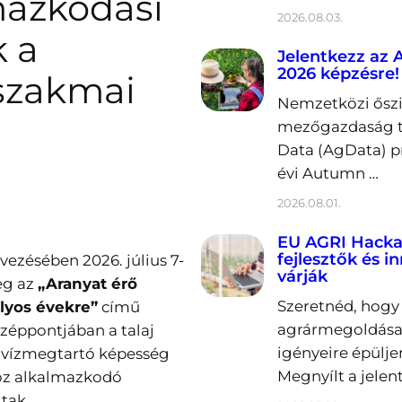
mazkodási
2026.08.03.
 a
Jelentkezz az
2026 képzésre!
szakmai
Nemzetközi őszi 
mezőgazdaság t
Data (AgData) p
évi Autumn …
2026.08.01.
EU AGRI Hacka
fejlesztők és i
vezésében 2026. július 7-
várják
eg az
„Aranyat érő
Szeretnéd, hogy 
ályos évekre”
című
agrármegoldása
zéppontjában a talaj
igényeire épülje
 vízmegtartó képesség
Megnyílt a jelen
hoz alkalmazkodó
tak.