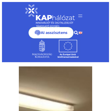
Ugrás
a
tartalomhoz
AI asszisztens