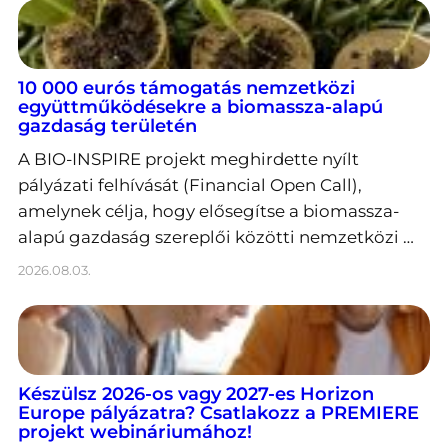
10 000 eurós támogatás nemzetközi
együttműködésekre a biomassza-alapú
gazdaság területén
A BIO-INSPIRE projekt meghirdette nyílt
pályázati felhívását (Financial Open Call),
amelynek célja, hogy elősegítse a biomassza-
alapú gazdaság szereplői közötti nemzetközi …
2026.08.03.
Készülsz 2026-os vagy 2027-es Horizon
Europe pályázatra? Csatlakozz a PREMIERE
projekt webináriumához!