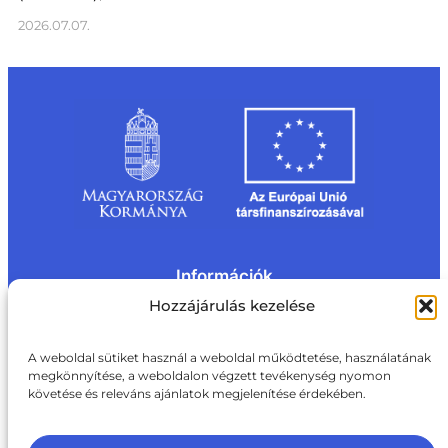
2026.07.07.
Információk
Kapcsolat
Impresszum
Rólunk
Hozzájárulás kezelése
Oldaltérkép
Adatvédelem
Jogi nyilatkozat
Adatvédelmi nyilatkozat
A weboldal sütiket használ a weboldal működtetése, használatának
Akadálymentesítési nyilatkozat
megkönnyítése, a weboldalon végzett tevékenység nyomon
Cookie tájékoztató
követése és releváns ajánlatok megjelenítése érdekében.
Kapcsolat
ite@aki.gov.hu