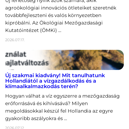
Új lehetőség nyílik azok számára, akik
agroökológiai innovációs ötleteiket szeretnék
továbbfejleszteni és valós környezetben
kipróbálni. Az Ökológiai Mezőgazdasági
Kutatóintézet (ÖMKi) …
2026.07.17.
Új szakmai kiadvány! Mit tanulhatunk
Hollandiától a vízgazdálkodás és a
klímaalkalmazkodás terén?
Hogyan válhat a víz egyszerre a mezőgazdaság
erőforrásává és kihívásává? Milyen
megoldásokkal készül fel Hollandia az egyre
gyakoribb aszályokra és …
2026.07.12.