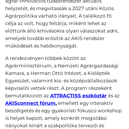
agrár-innovációs tudásrendszer aktuális
helyzetét, és megvitassák a 2027 utáni Közös
Agrárpolitika várható irányait. A találkozó fő
célja az volt, hogy feltárja, miként lehet az
előttünk álló kihívásokra olyan válaszokat adni,
amelyek tovább erősítik az AKIS rendszer
működését és hatékonyságát.
A rendezvényen többek között az
Agrárminisztérium, a Nemzeti Agrárgazdasági
Kamara, a Herman Ottó Intézet, a Kislépték
Egyesület, valamint kis- és középvállalkozások
képviselői vettek részt. A program részeként
bemutatkozott az
ATTRACTISS eszköztár
és az
AKISconnect fórum
,
emellett egy interaktív
beszélgetés és egy gyakorlati fókuszú workshop
is helyet kapott, amely konkrét megoldási
irányokat kínált a szakpolitika tervezői és