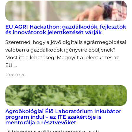
EU AGRI Hackathon: gazdálkodók, fejlesztők
és innovátorok jelentkezését várják
Szeretnéd, hogy a jövő digitális agrármegoldásai
valóban a gazdálkodók igényeire épüljenek?
Most itt a lehetőség! Megnyílt a jelentkezés az
EU …
2026.07.20.
Agroökológiai Élő Laboratórium Inkubátor
program indul – az ITE szakértője is
mentorálja a résztvevőket