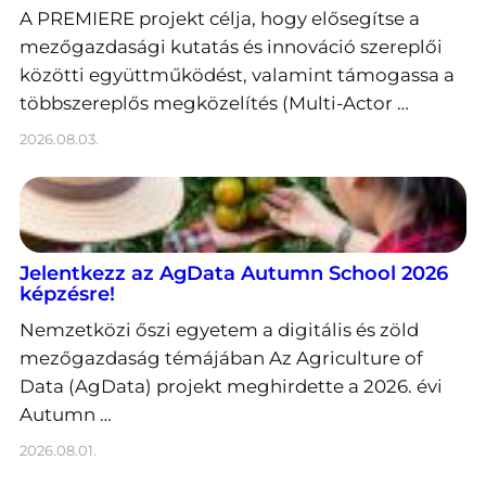
A PREMIERE projekt célja, hogy elősegítse a
mezőgazdasági kutatás és innováció szereplői
közötti együttműködést, valamint támogassa a
többszereplős megközelítés (Multi-Actor …
2026.08.03.
Jelentkezz az AgData Autumn School 2026
képzésre!
Nemzetközi őszi egyetem a digitális és zöld
mezőgazdaság témájában Az Agriculture of
Data (AgData) projekt meghirdette a 2026. évi
Autumn …
2026.08.01.