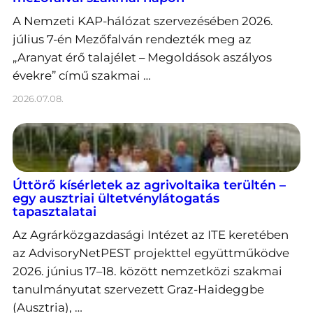
A Nemzeti KAP-hálózat szervezésében 2026.
július 7-én Mezőfalván rendezték meg az
„Aranyat érő talajélet – Megoldások aszályos
évekre” című szakmai …
2026.07.08.
Úttörő kísérletek az agrivoltaika terültén –
egy ausztriai ültetvénylátogatás
tapasztalatai
Az Agrárközgazdasági Intézet az ITE keretében
az AdvisoryNetPEST projekttel együttműködve
2026. június 17–18. között nemzetközi szakmai
tanulmányutat szervezett Graz-Haideggbe
(Ausztria), …