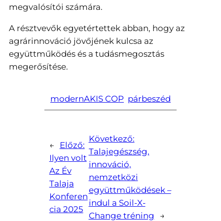
megvalósítói számára.
A résztvevők egyetértettek abban, hogy az
agrárinnováció jövőjének kulcsa az
együttműködés és a tudásmegosztás
megerősítése.
modernAKIS COP
párbeszéd
Következő:
←
Előző:
Talajegészség,
Ilyen volt
innováció,
Az Év
nemzetközi
Talaja
együttműködések –
Konferen
indul a Soil-X-
cia 2025
Change tréning
→