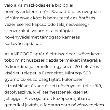
való alkalmazkodás és a biológiai
növényvédelem terén. Szabadföldi és üvegházi
körülmények közt is bemutatták az öntözés
vezérléséhez kapcsolódó talajnedvesség-
szenzorokat, valamint a biológiai
növényvédelmet támogató kamerás
kártevőcsapdákat.
Az ANECOOP agrár-élelmiszeripari szövetkezet
több mint húszezer gazda termékeit integrálja
és koordinálja, emellett egy közel 20 hektáros
kísérleti telepet is üzemeltet. Mintegy 500
gyümölcs- és zöldségfajtát, különösen
citrusféléket és kertészeti növényeket (pl. szőlő,
datolyaszilva, kivi) termesztenek kísérleti
jelleggel. A vizsgálatok középpontjában a
genetikai javítás, a fenntartható növényvédelem