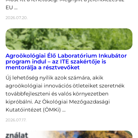
EU …
2026.07.20.
Agroökológiai Élő Laboratórium Inkubátor
program indul – az ITE szakértője is
mentorálja a résztvevőket
Új lehetőség nyílik azok számára, akik
agroökológiai innovációs ötleteiket szeretnék
továbbfejleszteni és valós környezetben
kipróbálni. Az Ökológiai Mezőgazdasági
Kutatóintézet (ÖMKi) …
2026.07.17.