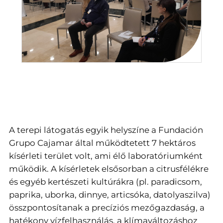
A terepi látogatás egyik helyszíne a Fundación
Grupo Cajamar által működtetett 7 hektáros
kísérleti terület volt, ami élő laboratóriumként
működik. A kísérletek elsősorban a citrusfélékre
és egyéb kertészeti kultúrákra (pl. paradicsom,
paprika, uborka, dinnye, articsóka, datolyaszilva)
összpontosítanak a precíziós mezőgazdaság, a
hatékony vízfelhasználás, a klímaváltozáshoz