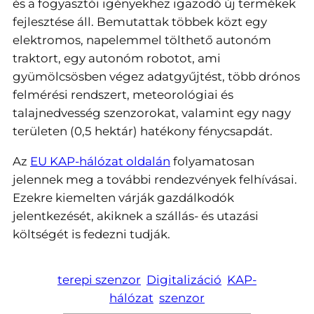
és a fogyasztói igényekhez igazodó új termékek
fejlesztése áll. Bemutattak többek közt egy
elektromos, napelemmel tölthető autonóm
traktort, egy autonóm robotot, ami
gyümölcsösben végez adatgyűjtést, több drónos
felmérési rendszert, meteorológiai és
talajnedvesség szenzorokat, valamint egy nagy
területen (0,5 hektár) hatékony fénycsapdát.
Az
EU KAP-hálózat oldalán
folyamatosan
jelennek meg a további rendezvények felhívásai.
Ezekre kiemelten várják gazdálkodók
jelentkezését, akiknek a szállás- és utazási
költségét is fedezni tudják.
terepi szenzor
Digitalizáció
KAP-
hálózat
szenzor