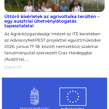
Úttörő kísérletek az agrivoltaika terültén –
egy ausztriai ültetvénylátogatás
tapasztalatai
Az Agrárközgazdasági Intézet az ITE keretében
az AdvisoryNetPEST projekttel együttműködve
2026. június 17–18. között nemzetközi szakmai
tanulmányutat szervezett Graz-Haideggbe
(Ausztria), …
2026.07.07.