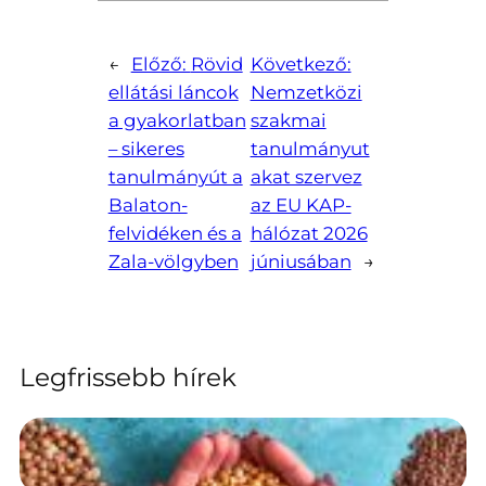
←
Előző:
Rövid
Következő:
ellátási láncok
Nemzetközi
a gyakorlatban
szakmai
– sikeres
tanulmányut
tanulmányút a
akat szervez
Balaton-
az EU KAP-
felvidéken és a
hálózat 2026
Zala-völgyben
júniusában
→
Legfrissebb hírek