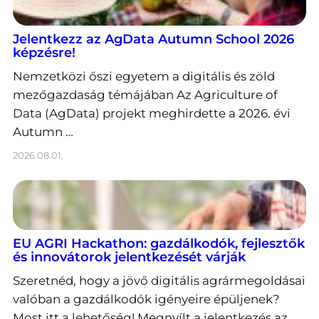
Jelentkezz az AgData Autumn School 2026
képzésre!
Nemzetközi őszi egyetem a digitális és zöld
mezőgazdaság témájában Az Agriculture of
Data (AgData) projekt meghirdette a 2026. évi
Autumn …
2026.08.01.
EU AGRI Hackathon: gazdálkodók, fejlesztők
és innovátorok jelentkezését várják
Szeretnéd, hogy a jövő digitális agrármegoldásai
valóban a gazdálkodók igényeire épüljenek?
Most itt a lehetőség! Megnyílt a jelentkezés az