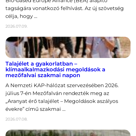
Bio-based Europe Alliance (BEA) alapító
tagságára vonatkozó felhívást. Az új szövetség
célja, hogy …
2026.07.09.
Talajélet a gyakorlatban –
klímaalkalmazkodási megoldások a
mezőfalvai szakmai napon
A Nemzeti KAP-hálózat szervezésében 2026.
július 7-én Mezőfalván rendezték meg az
„Aranyat érő talajélet – Megoldások aszályos
évekre” című szakmai …
2026.07.08.