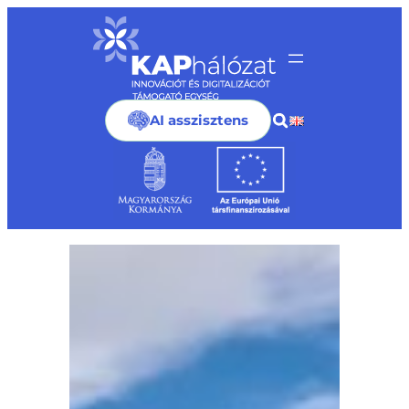
Ugrás
a
tartalomhoz
AI asszisztens