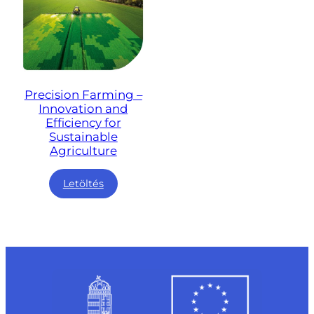
Precision Farming –
Innovation and
Efficiency for
Sustainable
Agriculture
Letöltés