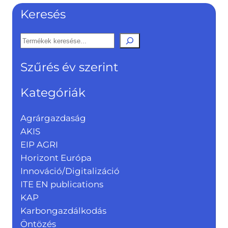
Keresés
K
e
Szűrés év szerint
r
e
Kategóriák
s
é
Agrárgazdaság
s
AKIS
EIP AGRI
Horizont Európa
Innováció/Digitalizáció
ITE EN publications
KAP
Karbongazdálkodás
Öntözés