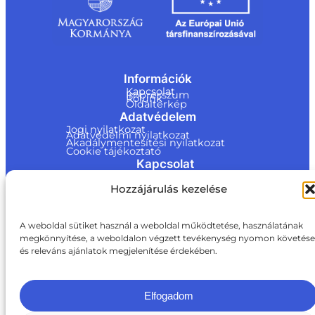
Információk
Kapcsolat
Impresszum
Rólunk
Oldaltérkép
Adatvédelem
Jogi nyilatkozat
Adatvédelmi nyilatkozat
Akadálymentesítési nyilatkozat
Cookie tájékoztató
Kapcsolat
ite@a
Hozzájárulás kezelése
ki.gov.
hu
A weboldal sütiket használ a weboldal működtetése, használatának
+36 1 217 1011
megkönnyítése, a weboldalon végzett tevékenység nyomon követése
és releváns ajánlatok megjelenítése érdekében.
Elfogadom