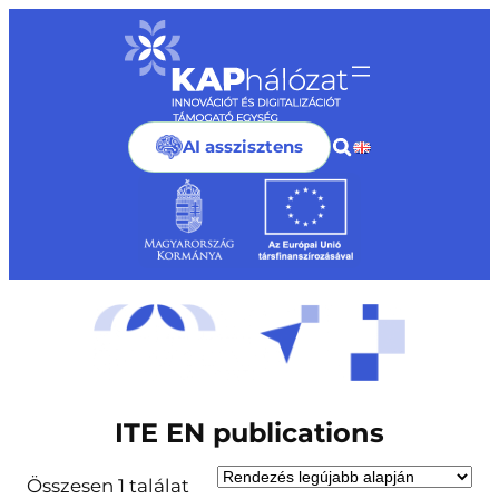
Ugrás
a
tartalomhoz
AI asszisztens
ITE EN publications
Összesen 1 találat