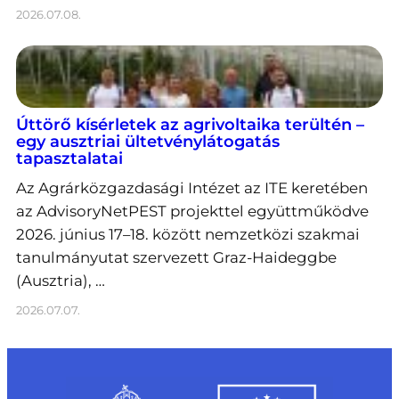
2026.07.08.
Úttörő kísérletek az agrivoltaika terültén –
egy ausztriai ültetvénylátogatás
tapasztalatai
Az Agrárközgazdasági Intézet az ITE keretében
az AdvisoryNetPEST projekttel együttműködve
2026. június 17–18. között nemzetközi szakmai
tanulmányutat szervezett Graz-Haideggbe
(Ausztria), …
2026.07.07.