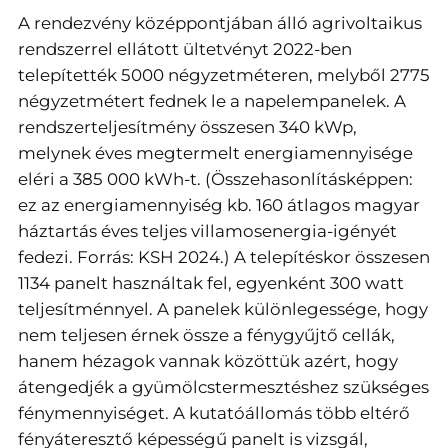
A rendezvény középpontjában álló agrivoltaikus
rendszerrel ellátott ültetvényt 2022-ben
telepítették 5000 négyzetméteren, melyből 2775
négyzetmétert fednek le a napelempanelek. A
rendszerteljesítmény összesen 340 kWp,
melynek éves megtermelt energiamennyisége
eléri a 385 000 kWh-t. (Összehasonlításképpen:
ez az energiamennyiség kb. 160 átlagos magyar
háztartás éves teljes villamosenergia-igényét
fedezi. Forrás: KSH 2024.) A telepítéskor összesen
1134 panelt használtak fel, egyenként 300 watt
teljesítménnyel. A panelek különlegessége, hogy
nem teljesen érnek össze a fénygyűjtő cellák,
hanem hézagok vannak közöttük azért, hogy
átengedjék a gyümölcstermesztéshez szükséges
fénymennyiséget. A kutatóállomás több eltérő
fényáteresztő képességű panelt is vizsgál,