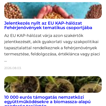
Jelentkezés nyílt az EU KAP-hálózat
Fehérjenövények tematikus csoportjába
Az EU KAP-hálózat várja azon szakértők
jelentkezését, akik gyakorlati vagy szakpolitikai
tapasztalattal rendelkeznek a fehérjenövények
termesztése, feldolgozása, értéklánca vagy piaci
…
2026.08.03.
10 000 eurós támogatás nemzetközi
együttműködésekre a biomassza-alapú