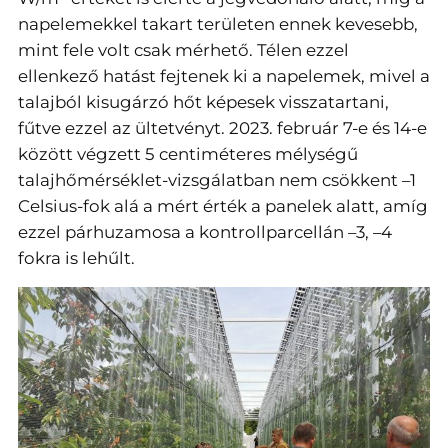
napelemekkel takart területen ennek kevesebb,
mint fele volt csak mérhető. Télen ezzel
ellenkező hatást fejtenek ki a napelemek, mivel a
talajból kisugárzó hőt képesek visszatartani,
fűtve ezzel az ültetvényt. 2023. február 7-e és 14-e
között végzett 5 centiméteres mélységű
talajhőmérséklet-vizsgálatban nem csökkent –1
Celsius-fok alá a mért érték a panelek alatt, amíg
ezzel párhuzamosa a kontrollparcellán –3, –4
fokra is lehűlt.