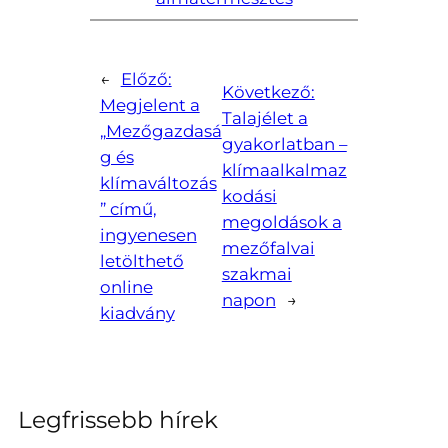
←
Előző:
Következő:
Megjelent a
Talajélet a
„Mezőgazdasá
gyakorlatban –
g és
klímaalkalmaz
klímaváltozás
kodási
” című,
megoldások a
ingyenesen
mezőfalvai
letölthető
szakmai
online
napon
→
kiadvány
Legfrissebb hírek