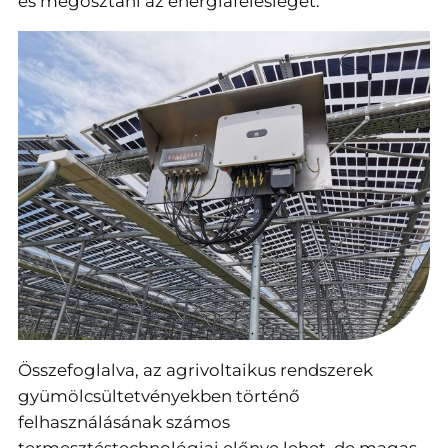
és megosztani az energiafelesleget.
Összefoglalva, az agrivoltaikus rendszerek
gyümölcsültetvényekben történő
felhasználásának számos
termesztéstechnológiai előnye lehet, de magas