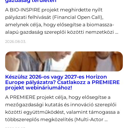
gazdaság területén
A BIO-INSPIRE projekt meghirdette nyílt
pályázati felhívását (Financial Open Call),
amelynek célja, hogy elősegítse a biomassza-
alapú gazdaság szereplői közötti nemzetközi …
2026.08.03.
Készülsz 2026-os vagy 2027-es Horizon
Europe pályázatra? Csatlakozz a PREMIERE
projekt webináriumához!
A PREMIERE projekt célja, hogy elősegítse a
mezőgazdasági kutatás és innováció szereplői
közötti együttműködést, valamint támogassa a
többszereplős megközelítés (Multi-Actor …