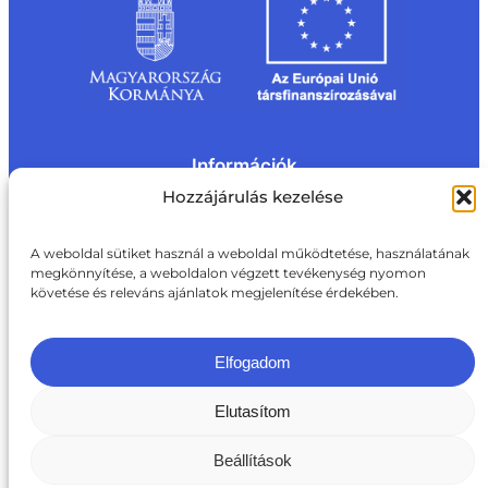
Információk
Kapcsolat
Impresszum
Rólunk
Hozzájárulás kezelése
Oldaltérkép
Adatvédelem
Jogi nyilatkozat
Adatvédelmi nyilatkozat
A weboldal sütiket használ a weboldal működtetése, használatának
Akadálymentesítési nyilatkozat
megkönnyítése, a weboldalon végzett tevékenység nyomon
Cookie tájékoztató
követése és releváns ajánlatok megjelenítése érdekében.
Kapcsolat
ite@aki.gov.hu
+36 1 217 1011
Elfogadom
Elutasítom
Beállítások