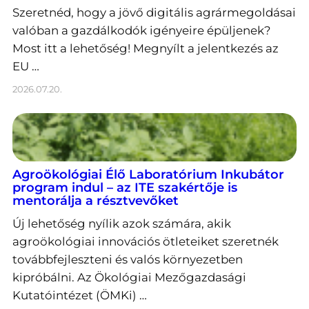
Szeretnéd, hogy a jövő digitális agrármegoldásai
valóban a gazdálkodók igényeire épüljenek?
Most itt a lehetőség! Megnyílt a jelentkezés az
EU …
2026.07.20.
Agroökológiai Élő Laboratórium Inkubátor
program indul – az ITE szakértője is
mentorálja a résztvevőket
Új lehetőség nyílik azok számára, akik
agroökológiai innovációs ötleteiket szeretnék
továbbfejleszteni és valós környezetben
kipróbálni. Az Ökológiai Mezőgazdasági
Kutatóintézet (ÖMKi) …