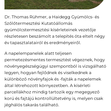
Dr. Thomas Rühmer, a Haidegg Gyümölcs- és
Szőlőtermesztési Kutatóállomás
gyümölcstermesztési kísérleteinek vezetője
részletesen beszámolt a telepítés óta eltelt négy
év tapasztalatairól és eredményeiről.
A napelempanelek alatt teljesen
permetezésmentes termesztést végeznek, hogy
növényegészségügyi szempontból is vizsgálható
legyen, hogyan fejlődnek és viselkednek a
különböző növényfajok és -fajták a napelemek
által létrehozott környezetben. A kísérleti
parcellákhoz mindig tartozik egy megegyező
korú és fajtájú kontrollültetvény is, melyen csak
jéghálós takarás található.