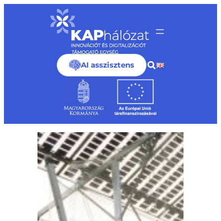
Ugrás
a
tartalomhoz
AI asszisztens