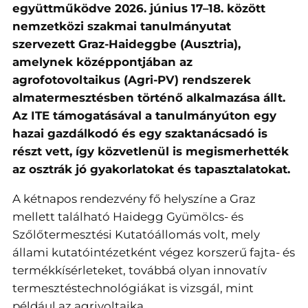
együttműködve 2026. június 17–18. között
nemzetközi szakmai tanulmányutat
szervezett Graz-Haideggbe (Ausztria),
amelynek középpontjában az
agrofotovoltaikus (Agri-PV) rendszerek
almatermesztésben történő alkalmazása állt.
Az ITE támogatásával a tanulmányúton egy
hazai gazdálkodó és egy szaktanácsadó is
részt vett, így közvetlenül is megismerhették
az osztrák jó gyakorlatokat és tapasztalatokat.
A kétnapos rendezvény fő helyszíne a Graz
mellett található Haidegg Gyümölcs- és
Szőlőtermesztési Kutatóállomás volt, mely
állami kutatóintézetként végez korszerű fajta- és
termékkísérleteket, továbbá olyan innovatív
termesztéstechnológiákat is vizsgál, mint
például az agrivoltaika.