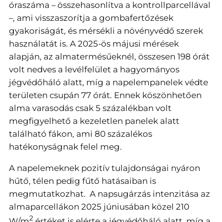
óraszáma – összehasonlítva a kontrollparcellával
–, ami visszaszorítja a gombafertőzések
gyakoriságát, és mérsékli a növényvédő szerek
használatát is. A 2025-ös májusi mérések
alapján, az almatermésűeknél, összesen 198 órát
volt nedves a levélfelület a hagyományos
jégvédőháló alatt, míg a napelempanelek védte
területen csupán 77 órát. Ennek köszönhetően
alma varasodás csak 5 százalékban volt
megfigyelhető a kezeletlen panelek alatt
található fákon, ami 80 százalékos
hatékonyságnak felel meg.
A napelemeknek pozitív tulajdonságai nyáron
hűtő, télen pedig fűtő hatásaiban is
megmutatkozhat. A napsugárzás intenzitása az
almaparcellákon 2025 júniusában közel 210
2
W/m
értéket is elérte a jégvédőháló alatt, míg a