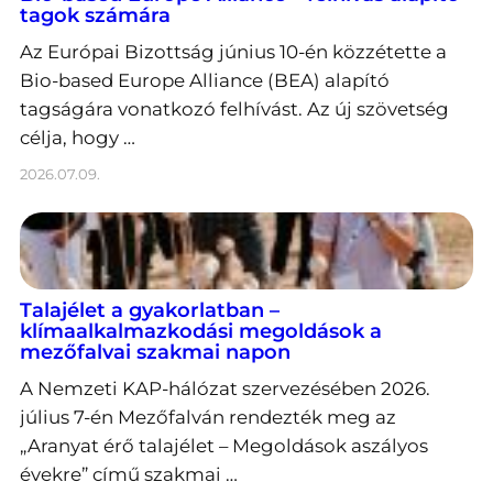
tagok számára
Az Európai Bizottság június 10-én közzétette a
Bio-based Europe Alliance (BEA) alapító
tagságára vonatkozó felhívást. Az új szövetség
célja, hogy …
2026.07.09.
Talajélet a gyakorlatban –
klímaalkalmazkodási megoldások a
mezőfalvai szakmai napon
A Nemzeti KAP-hálózat szervezésében 2026.
július 7-én Mezőfalván rendezték meg az
„Aranyat érő talajélet – Megoldások aszályos
évekre” című szakmai …