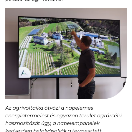
Az agrivoltaika ötvözi a napelemes
energiatermelést és egyazon terület agrárcélú
hasznosítását úgy, a napelempanelek
kedvezően befolyásolják a termesztett