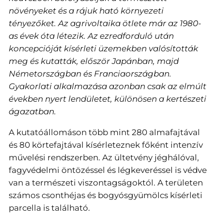
növényeket és a rájuk ható környezeti
tényezőket. Az agrivoltaika ötlete már az 1980-
as évek óta létezik. Az ezredforduló után
koncepcióját kísérleti üzemekben valósították
meg és kutatták, először Japánban, majd
Németországban és Franciaországban.
Gyakorlati alkalmazása azonban csak az elmúlt
években nyert lendületet, különösen a kertészeti
ágazatban.
A kutatóállomáson több mint 280 almafajtával
és 80 körtefajtával kísérleteznek főként intenzív
művelési rendszerben. Az ültetvény jéghálóval,
fagyvédelmi öntözéssel és légkeveréssel is védve
van a természeti viszontagságoktól. A területen
számos csonthéjas és bogyósgyümölcs kísérleti
parcella is található.