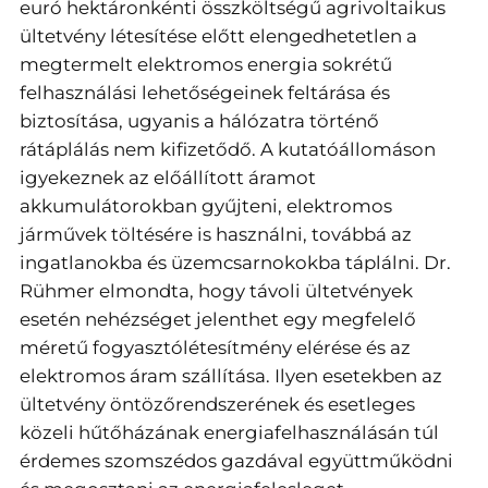
euró hektáronkénti összköltségű agrivoltaikus
ültetvény létesítése előtt elengedhetetlen a
megtermelt elektromos energia sokrétű
felhasználási lehetőségeinek feltárása és
biztosítása, ugyanis a hálózatra történő
rátáplálás nem kifizetődő. A kutatóállomáson
igyekeznek az előállított áramot
akkumulátorokban gyűjteni, elektromos
járművek töltésére is használni, továbbá az
ingatlanokba és üzemcsarnokokba táplálni. Dr.
Rühmer elmondta, hogy távoli ültetvények
esetén nehézséget jelenthet egy megfelelő
méretű fogyasztólétesítmény elérése és az
elektromos áram szállítása. Ilyen esetekben az
ültetvény öntözőrendszerének és esetleges
közeli hűtőházának energiafelhasználásán túl
érdemes szomszédos gazdával együttműködni