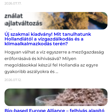
2026.07.17.
Új szakmai kiadvány! Mit tanulhatunk
Hollandiától a vízgazdálkodás és a
klímaalkalmazkodás terén?
Hogyan válhat a víz egyszerre a mezőgazdaság
erőforrásává és kihívásává? Milyen
megoldásokkal készül fel Hollandia az egyre
gyakoribb aszályokra és …
2026.07.12.
Bio-based Europe Alliance – felhívás alapító