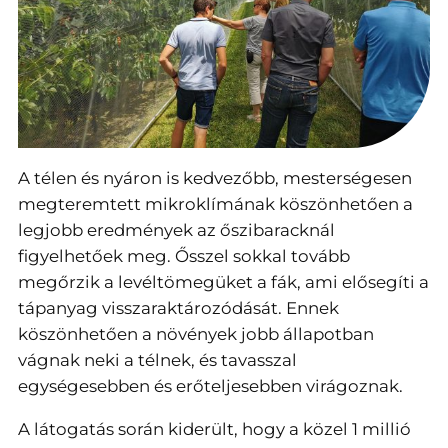
A télen és nyáron is kedvezőbb, mesterségesen
megteremtett mikroklímának köszönhetően a
legjobb eredmények az őszibaracknál
figyelhetőek meg. Ősszel sokkal tovább
megőrzik a levéltömegüket a fák, ami elősegíti a
tápanyag visszaraktározódását. Ennek
köszönhetően a növények jobb állapotban
vágnak neki a télnek, és tavasszal
egységesebben és erőteljesebben virágoznak.
A látogatás során kiderült, hogy a közel 1 millió