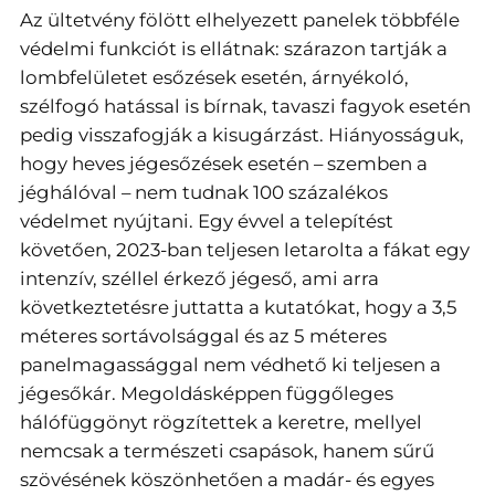
Az ültetvény fölött elhelyezett panelek többféle
védelmi funkciót is ellátnak: szárazon tartják a
lombfelületet esőzések esetén, árnyékoló,
szélfogó hatással is bírnak, tavaszi fagyok esetén
pedig visszafogják a kisugárzást. Hiányosságuk,
hogy heves jégesőzések esetén – szemben a
jéghálóval – nem tudnak 100 százalékos
védelmet nyújtani. Egy évvel a telepítést
követően, 2023-ban teljesen letarolta a fákat egy
intenzív, széllel érkező jégeső, ami arra
következtetésre juttatta a kutatókat, hogy a 3,5
méteres sortávolsággal és az 5 méteres
panelmagassággal nem védhető ki teljesen a
jégesőkár. Megoldásképpen függőleges
hálófüggönyt rögzítettek a keretre, mellyel
nemcsak a természeti csapások, hanem sűrű
szövésének köszönhetően a madár- és egyes