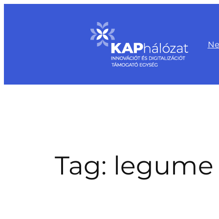
Skip
to
content
Ne
Tag:
legume