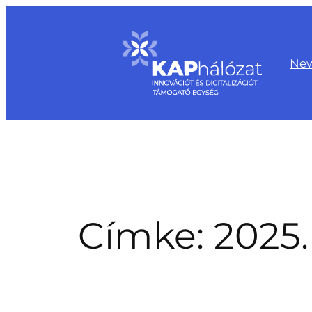
Ugrás
a
tartalomhoz
Ne
Címke:
2025.