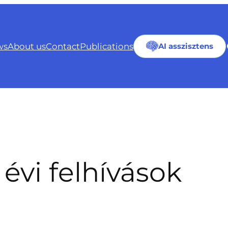
ws
About us
Contact
Publications
AI asszisztens
 évi felhívások