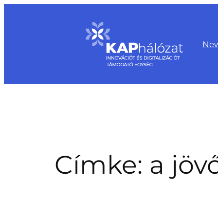
Ugrás
a
tartalomhoz
Ne
Címke:
a jöv