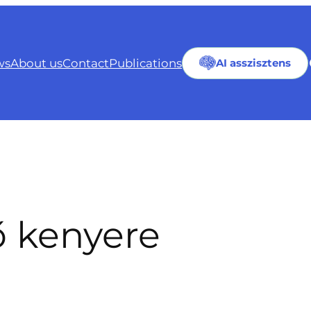
ws
About us
Contact
Publications
AI asszisztens
ő kenyere