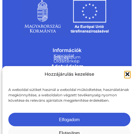
Információk
Kapcsolat
Impresszum
Rólunk
Oldaltérkép
Adatvédelem
Jogi nyilatkozat
Hozzájárulás kezelése
Adatvédelmi nyilatkozat
Akadálymentesítési nyilatkozat
Cookie tájékoztató
Kapcsolat
A weboldal sütiket használ a weboldal működtetése, használatának
megkönnyítése, a weboldalon végzett tevékenység nyomon
ite@a
követése és releváns ajánlatok megjelenítése érdekében.
ki.gov.
hu
+36 1 217 1011
Elfogadom
Elutasítom