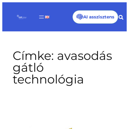
Ugrás
a
AI asszisztens
tartalomhoz
Címke:
avasodás
gátló
technológia