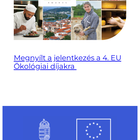
Megnyílt a jelentkezés a 4. EU
Ökológiai díjakra