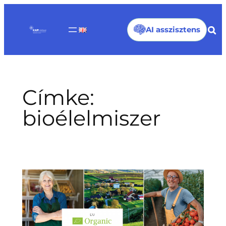
Ugrás
a
AI asszisztens
tartalomhoz
Címke:
bioélelmiszer