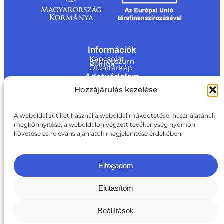
Információk
Kapcsolat
Impresszum
Rólunk
Oldaltérkép
Adatvédelem
Jogi nyilatkozat
Hozzájárulás kezelése
Adatvédelmi nyilatkozat
Akadálymentesítési nyilatkozat
Cookie tájékoztató
Kapcsolat
A weboldal sütiket használ a weboldal működtetése, használatának
megkönnyítése, a weboldalon végzett tevékenység nyomon
ite@a
követése és releváns ajánlatok megjelenítése érdekében.
ki.gov.
hu
+36 1 217 1011
Elfogadom
Elutasítom
Beállítások