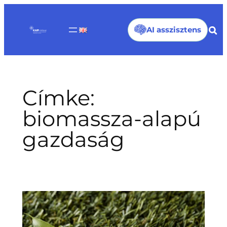
Ugrás
a
AI asszisztens
tartalomhoz
Címke:
biomassza-alapú
gazdaság