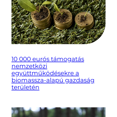
10 000 eurós támogatás
nemzetközi
együttműködésekre a
biomassza-alapú gazdaság
területén