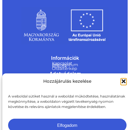
Információk
Kapcsolat
Impresszum
Rólunk
Oldaltérkép
Adatvédelem
Jogi nyilatkozat
Hozzájárulás kezelése
Adatvédelmi nyilatkozat
Akadálymentesítési nyilatkozat
Cookie tájékoztató
Kapcsolat
A weboldal sütiket használ a weboldal működtetése, használatának
megkönnyítése, a weboldalon végzett tevékenység nyomon
ite@a
követése és releváns ajánlatok megjelenítése érdekében.
ki.gov.
hu
+36 1 217 1011
Elfogadom