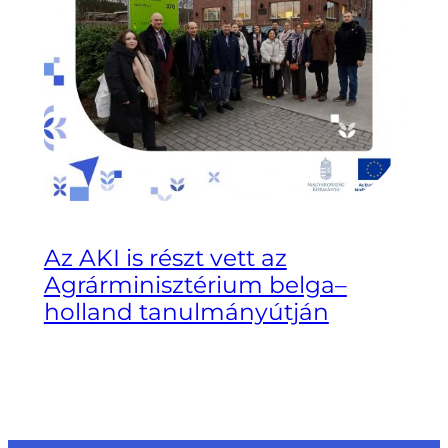
Az AKI is részt vett az
Agrárminisztérium belga–
holland tanulmányútján