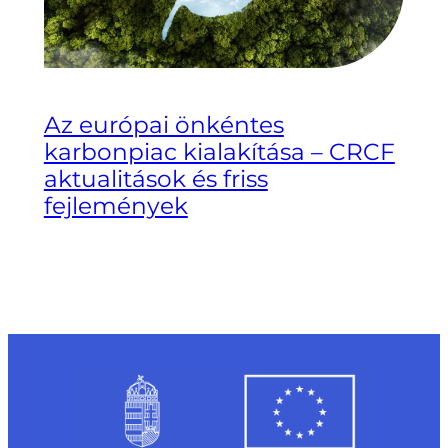
Az európai önkéntes
karbonpiac kialakítása – CRCF
aktualitások és friss
fejlemények