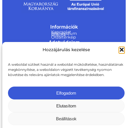
Információk
Kapcsolat
Impresszum
Rólunk
Oldaltérkép
Adatvédelem
Jogi nyilatkozat
Hozzájárulás kezelése
Adatvédelmi nyilatkozat
Akadálymentesítési nyilatkozat
Cookie tájékoztató
Kapcsolat
A weboldal sütiket használ a weboldal működtetése, használatának
megkönnyítése, a weboldalon végzett tevékenység nyomon
ite@a
követése és releváns ajánlatok megjelenítése érdekében.
ki.gov.
hu
+36 1 217 1011
Elfogadom
Elutasítom
Beállítások