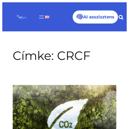
Ugrás
a
AI asszisztens
tartalomhoz
Címke:
CRCF