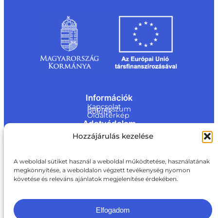
Információk
Kapcsolat
Impresszum
Rólunk
Oldaltérkép
Adatvédelem
Jogi nyilatkozat
Hozzájárulás kezelése
Adatvédelmi nyilatkozat
Akadálymentesítési nyilatkozat
Cookie tájékoztató
Kapcsolat
A weboldal sütiket használ a weboldal működtetése, használatának
megkönnyítése, a weboldalon végzett tevékenység nyomon
ite@a
követése és releváns ajánlatok megjelenítése érdekében.
ki.gov.
hu
+36 1 217 1011
Elfogadom