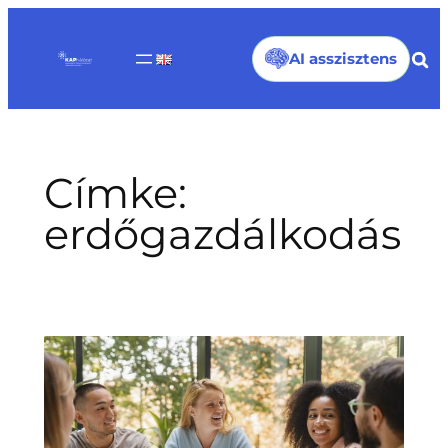
Ugrás
a
AI asszisztens
tartalomhoz
Címke:
erdőgazdálkodás