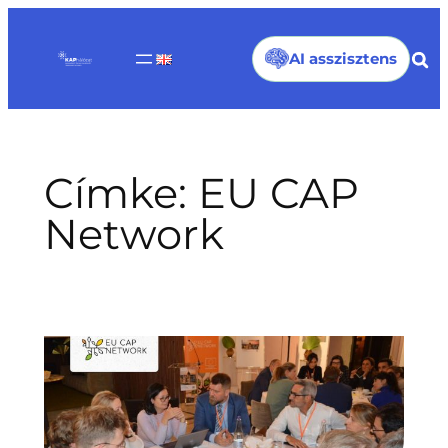
Ugrás
a
AI asszisztens
tartalomhoz
Címke:
EU CAP
Network