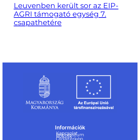
Leuvenben került sor az EIP-
AGRI támogató egység 7.
csapathetére
Információk
Kapcsolat
Impresszum
Rólunk
Oldaltérkép