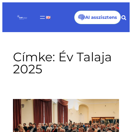
Ugrás
a
AI asszisztens
tartalomhoz
Címke:
Év Talaja
2025