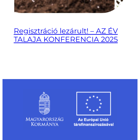
Regisztráció lezárult! – AZ ÉV
TALAJA KONFERENCIA 2025