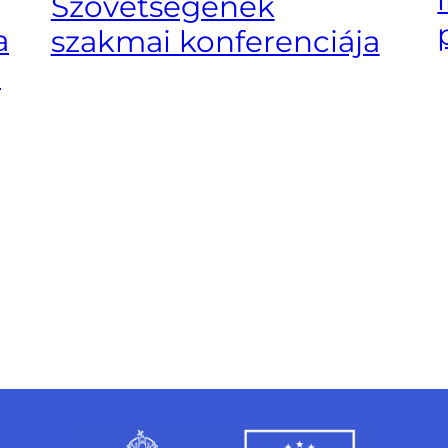
Szövetségének
a
szakmai konferenciája
n