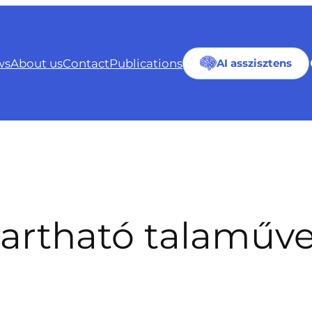
ws
About us
Contact
Publications
AI asszisztens
artható talaműve