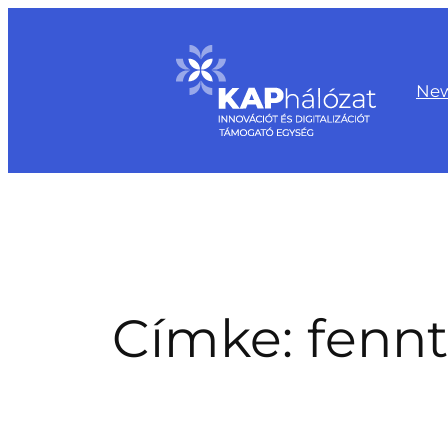
Ugrás
a
tartalomhoz
Ne
Címke:
fennt