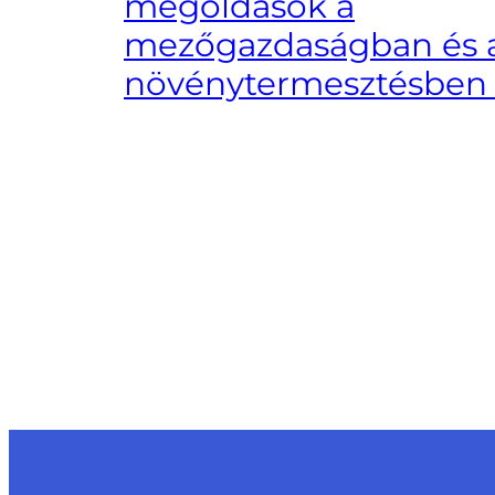
megoldások a
mezőgazdaságban és 
növénytermesztésbe