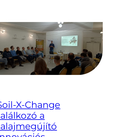
Soil-X-Change
találkozó a
talajmegújító
innovációs