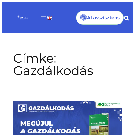
Ugrás
a
AI asszisztens
tartalomhoz
Címke:
Gazdálkodás