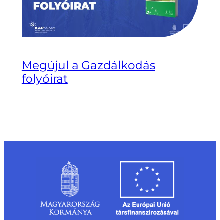
Megújul a Gazdálkodás
folyóirat