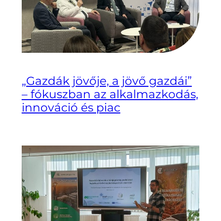
„Gazdák jövője, a jövő gazdái”
– fókuszban az alkalmazkodás,
innováció és piac