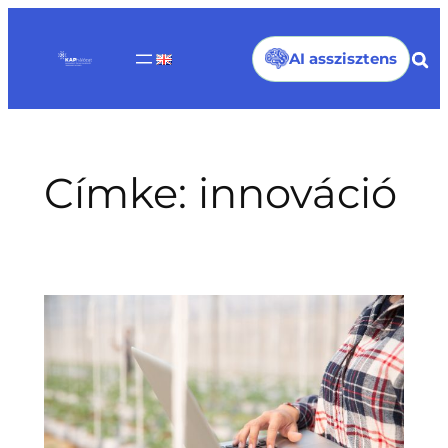
Ugrás
a
AI asszisztens
tartalomhoz
Címke:
innováció