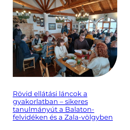
Rövid ellátási láncok a
gyakorlatban – sikeres
tanulmányút a Balaton-
felvidéken és a Zala-völgyben