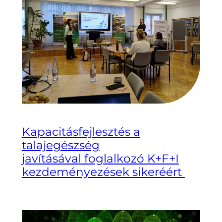
Kapacitásfejlesztés a
talajegészség
javításával foglalkozó K+F+I
kezdeményezések sikeréért