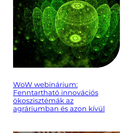
WoW webinárium:
Fenntartható innovációs
ökoszisztémák az
agráriumban és azon kívül