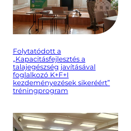
Folytatódott a
„Kapacitásfejlesztés a
talajegészség javításával
foglalkozó K+F+I
kezdeményezések sikeréért”
tréningprogram