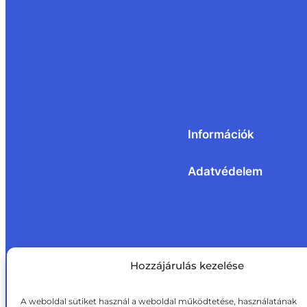
Információk
Adatvédelem
Hozzájárulás kezelése
A weboldal sütiket használ a weboldal működtetése, használatának