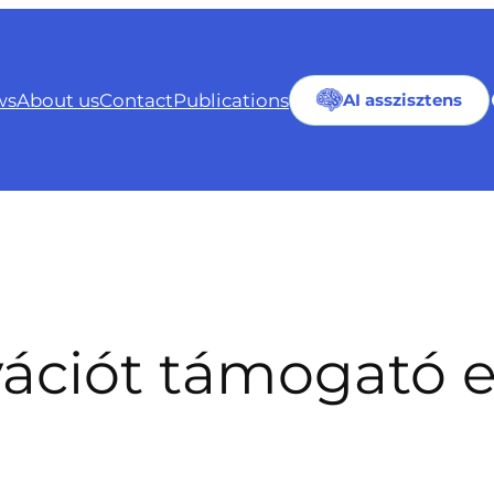
ws
About us
Contact
Publications
AI asszisztens
ációt támogató e