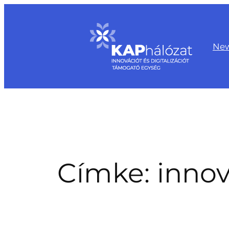
Ugrás
a
tartalomhoz
Ne
Címke:
innov