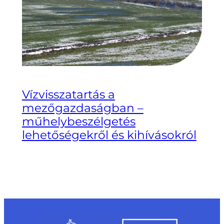
Vízvisszatartás a
mezőgazdaságban –
műhelybeszélgetés
lehetőségekről és kihívásokról