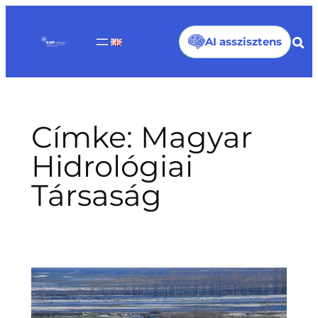
Ugrás
a
AI asszisztens
tartalomhoz
Címke:
Magyar
Hidrológiai
Társaság