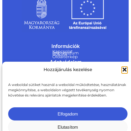
Információk
Kapcsolat
Impresszum
Rólunk
Oldaltérkép
Adatvédelem
Jogi nyilatkozat
Hozzájárulás kezelése
Adatvédelmi nyilatkozat
Akadálymentesítési nyilatkozat
Cookie tájékoztató
Kapcsolat
A weboldal sütiket használ a weboldal működtetése, használatának
megkönnyítése, a weboldalon végzett tevékenység nyomon
ite@a
követése és releváns ajánlatok megjelenítése érdekében.
ki.gov.
hu
+36 1 217 1011
Elfogadom
Elutasítom