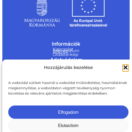
Információk
Kapcsolat
Impresszum
Rólunk
Oldaltérkép
Adatvédelem
Jogi nyilatkozat
Hozzájárulás kezelése
Adatvédelmi nyilatkozat
Akadálymentesítési nyilatkozat
Cookie tájékoztató
Kapcsolat
A weboldal sütiket használ a weboldal működtetése, használatának
megkönnyítése, a weboldalon végzett tevékenység nyomon
ite@a
követése és releváns ajánlatok megjelenítése érdekében.
ki.gov.
hu
+36 1 217 1011
Elfogadom
Elutasítom