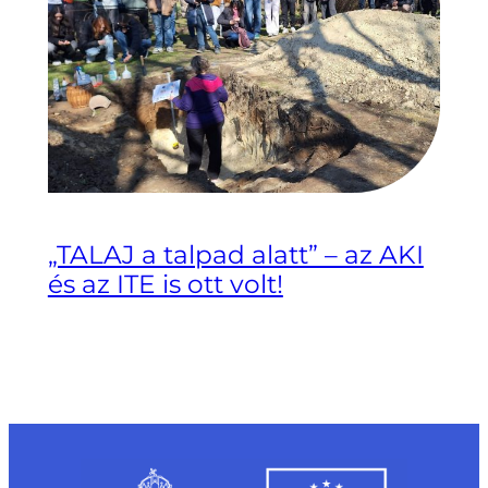
„TALAJ a talpad alatt” – az AKI
és az ITE is ott volt!