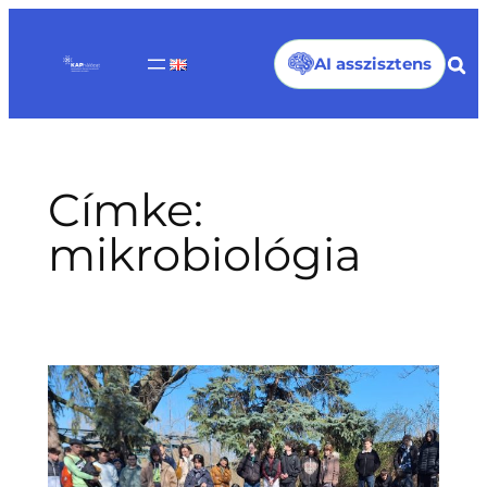
Ugrás
a
AI asszisztens
tartalomhoz
Címke:
mikrobiológia