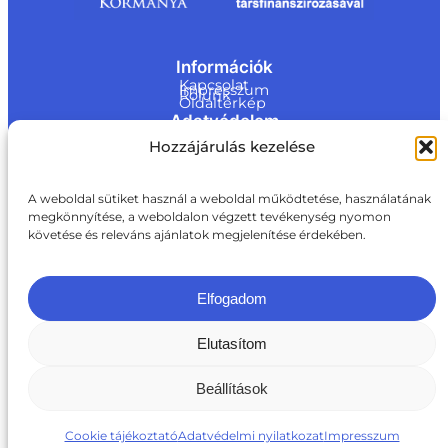
Információk
Kapcsolat
Impresszum
Rólunk
Oldaltérkép
Adatvédelem
Jogi nyilatkozat
Hozzájárulás kezelése
Adatvédelmi nyilatkozat
Akadálymentesítési nyilatkozat
Cookie tájékoztató
Kapcsolat
A weboldal sütiket használ a weboldal működtetése, használatának
megkönnyítése, a weboldalon végzett tevékenység nyomon
ite@a
követése és releváns ajánlatok megjelenítése érdekében.
ki.gov.
hu
+36 1 217 1011
Elfogadom
Elutasítom
Beállítások
Cookie tájékoztató
Adatvédelmi nyilatkozat
Impresszum