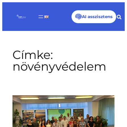
Ugrás
a
AI asszisztens
tartalomhoz
Címke:
növényvédelem