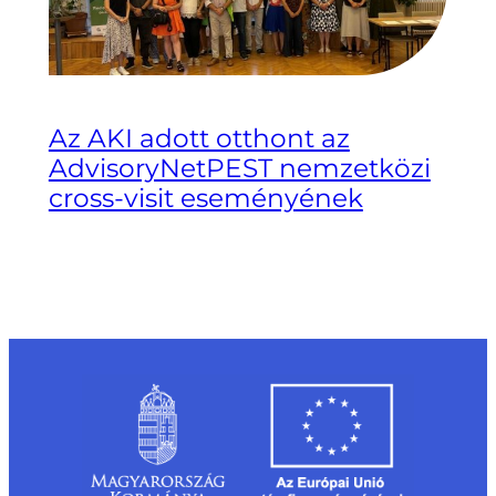
Az AKI adott otthont az
AdvisoryNetPEST nemzetközi
cross-visit eseményének