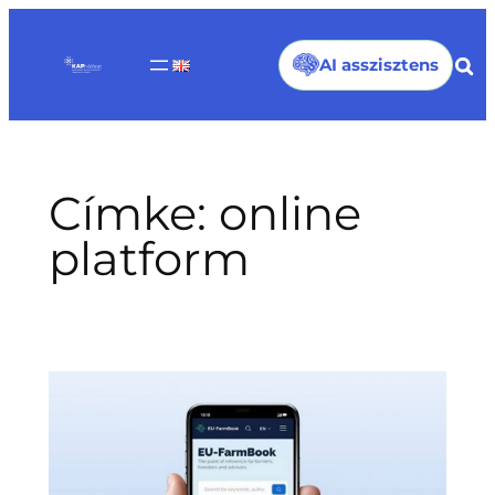
Ugrás
a
AI asszisztens
tartalomhoz
Címke:
online
platform