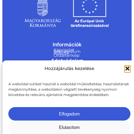
Információk
Kapcsolat
Impresszum
Rólunk
Oldaltérkép
Adatvédelem
Jogi nyilatkozat
Hozzájárulás kezelése
Adatvédelmi nyilatkozat
Akadálymentesítési nyilatkozat
Cookie tájékoztató
Kapcsolat
A weboldal sütiket használ a weboldal működtetése, használatának
megkönnyítése, a weboldalon végzett tevékenység nyomon
ite@a
követése és releváns ajánlatok megjelenítése érdekében.
ki.gov.
hu
+36 1 217 1011
Elfogadom
Elutasítom