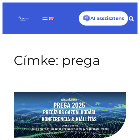
Ugrás
a
AI asszisztens
tartalomhoz
Címke:
prega