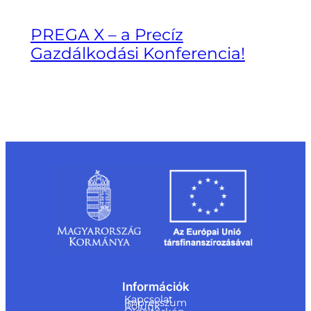
PREGA X – a Precíz
Gazdálkodási Konferencia!
Információk
Kapcsolat
Impresszum
Rólunk