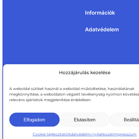
Információk
Adatvédelem
Hozzájárulás kezelése
A weboldal sütiket használ a weboldal működtetése, használatának
megkönnyítése, a weboldalon végzett tevékenység nyomon követése
releváns ajánlatok megjelenítése érdekében.
Elfogadom
Elutasítom
Beállít
Cookie tájékoztató
Adatvédelmi nyilatkozat
Impresszum