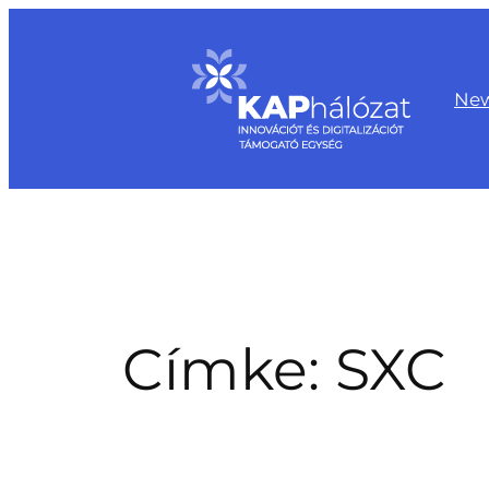
Ugrás
a
tartalomhoz
Ne
Címke:
SXC