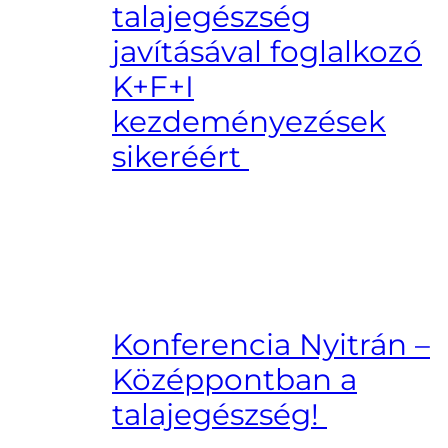
talajegészség
javításával foglalkozó
K+F+I
kezdeményezések
sikeréért
Konferencia Nyitrán –
Középpontban a
talajegészség!