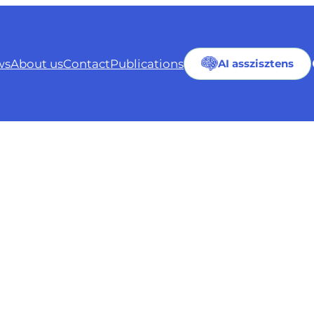
ws
About us
Contact
Publications
AI asszisztens